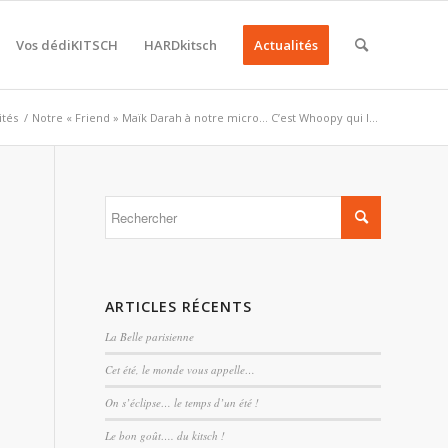
Vos dédiKITSCH
HARDkitsch
Actualités
ités
/
Notre « Friend » Maïk Darah à notre micro… C’est Whoopy qui l...
ARTICLES RÉCENTS
La Belle parisienne
Cet été, le monde vous appelle…
On s’éclipse… le temps d’un été !
Le bon goût…. du kitsch !