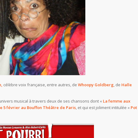
h,
célèbre voix française, entre autres, de
Whoopy Goldberg
, de
Halle
nivers musical à travers deux de ses chansons dont «
La femme aux
le 5 février au Bouffon Théâtre de Paris
, et qui est joliment intitulée «
Pot