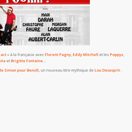
 act
» à la française avec
Florent Pagny
,
Eddy Mitchell
et les
Poppys
,
ita
et
Brigitte Fontaine
…
de Simon pour Benoît
, un nouveau titre mythique de
Lou Desesprit
: