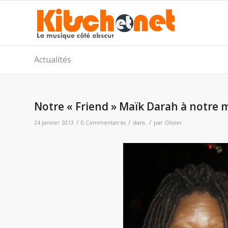
Actualités
Notre « Friend » Maïk Darah à notre m
/
/
/
24 janvier 2013
0 Commentaires
dans
par
Olivier