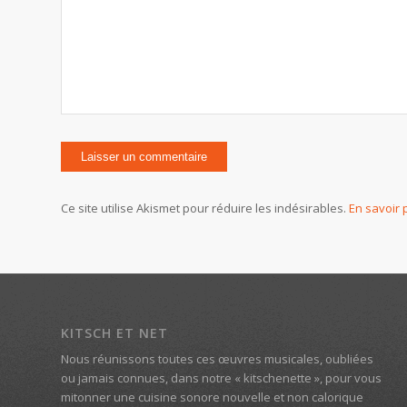
Ce site utilise Akismet pour réduire les indésirables.
En savoir 
KITSCH ET NET
Nous réunissons toutes ces œuvres musicales, oubliées
ou jamais connues, dans notre « kitschenette », pour vous
mitonner une cuisine sonore nouvelle et non calorique