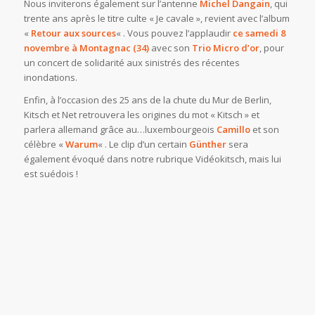
Nous inviterons également sur l’antenne
Michel Dangain
, qui
trente ans après le titre culte « Je cavale », revient avec l’album
«
Retour aux sources
« . Vous pouvez l’applaudir
ce samedi 8
novembre à Montagnac (34)
avec son
Trio Micro d’or
, pour
un concert de solidarité aux sinistrés des récentes
inondations.
Enfin, à l’occasion des 25 ans de la chute du Mur de Berlin,
Kitsch et Net retrouvera les origines du mot « Kitsch » et
parlera allemand grâce au…luxembourgeois
Camillo
et son
célèbre «
Warum
« . Le clip d’un certain
Günther
sera
également évoqué dans notre rubrique Vidéokitsch, mais lui
est suédois !