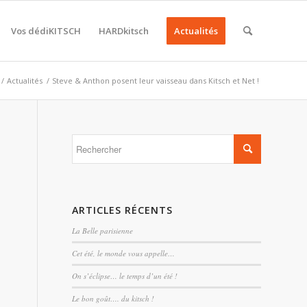
Vos dédiKITSCH
HARDkitsch
Actualités
/
Actualités
/
Steve & Anthon posent leur vaisseau dans Kitsch et Net !
ARTICLES RÉCENTS
La Belle parisienne
Cet été, le monde vous appelle…
On s’éclipse… le temps d’un été !
Le bon goût…. du kitsch !