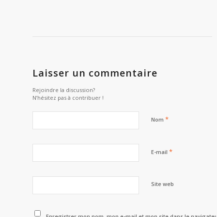
Laisser un commentaire
Rejoindre la discussion?
N’hésitez pas à contribuer !
*
Nom
*
E-mail
Site web
Enregistrer mon nom, mon e-mail et mon site dans le navigat