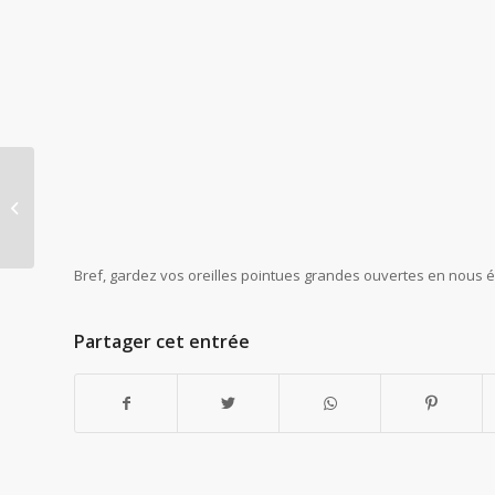
Fêtez la journée de la femme, et la
sortie de l’album d’Evelyne...
Bref, gardez vos oreilles pointues grandes ouvertes en nous 
Partager cet entrée