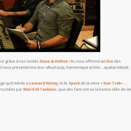
ur grâce à nos invités
Steve & Anthon
! Ils nous offriront
en live
des
et nous présenterons leur album pop, harmonique et très…spatial intitulé
ge qu’il mérite à
Leonard Nimoy
, le M.
Spock
de la série «
Star Trek
« …
ncoctées par
Weird Al Yankovic
, que des fans ont eu la bonne idée de de