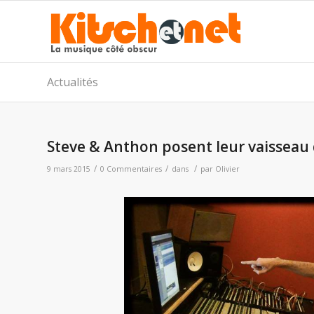
Actualités
Steve & Anthon posent leur vaisseau d
/
/
/
9 mars 2015
0 Commentaires
dans
par
Olivier