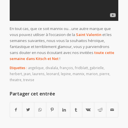
En tout cas, que ce soit mannix ou…une autre marque que
vous pouvez utiliser à l’occasion de la
Saint Valentin
et les
semaines suivantes, nous vous la souhaitos héroïque,
fantastique et terriblement glamour, vous y parviendrons
sans douter en nous écoutant avec nos invitées
toute cette
semaine dans Kitsch et Net
!
Etiquettes :
angelique
,
divalala
,
françois
,
fridblatt
,
gabrielle
,
herbert
,
jean
,
laurens
,
leonard
,
lepine
,
mannix
,
marion
,
pierre
,
theatre
,
trevise
Partager cet entrée