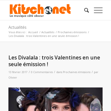
Actualités
Vous êtes ici :
Accueil
/
Actualités
/
Prochaines émissions
/
Les Divalala : trois Valentines en une seule émission !
Les Divalala : trois Valentines en une
seule émission !
/
/
/
13 février 2017
0 Commentaires
dans
Prochaines émissions
par
Olivier