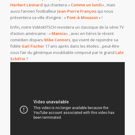
Herbert Léonard
qui chantera «
Comme un lundi
« , mais
aussi l’ancien footballeur
Jean-Pierre François
qui nous
présentera sa ville d’origine : «
Pont-à-Mousson
» !
Enfin, notre VidéoKITSCH revisitera un classique de la série TV
d’action américaine : «
Mannix
« , avec en héros le récent
comédien disparu
Mike Connors
, qui voent de rejoindre sa
fidèle
Gail
Fischer
17 ans après dans les étoiles…peut-être
sous l’air du générique inoubliable composé par le grand
Lalo
Schifrin
?