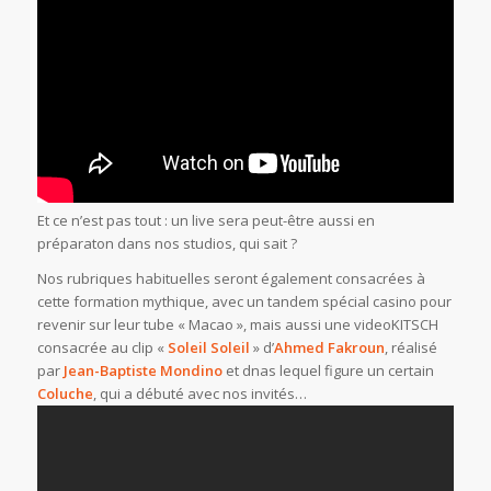
Et ce n’est pas tout : un live sera peut-être aussi en
préparaton dans nos studios, qui sait ?
Nos rubriques habituelles seront également consacrées à
cette formation mythique, avec un tandem spécial casino pour
revenir sur leur tube « Macao », mais aussi une videoKITSCH
consacrée au clip «
Soleil Soleil
» d’
Ahmed Fakroun
, réalisé
par
Jean-Baptiste Mondino
et dnas lequel figure un certain
Coluche
, qui a débuté avec nos invités…