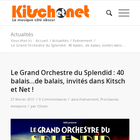
Actualités
Vous êtes ici :
Accueil
/
Actualités
/
Evénement
/
Le Grand Orchestre du Splendid : 40 balais…de balais, invités dans ...
Le Grand Orchestre du Splendid : 40
balais…de balais, invités dans Kitsch
et Net !
/
/
27 février 2017
0 Commentaires
dans
Evénement
,
Prochaines
/
émissions
par
Olivier