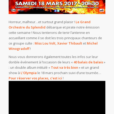
Horreur, malheur…et surtout grand plaisir !
Le Grand
Orchestre du Splendid
débarque et pirate notre émission
cette semaine !
Nous tenterons de tenir l’antenne en
accueillant comme il se doit les trois principaux chanteurs de
ce groupe culte :
Miss Lou Volt, Xavier Thibault
et
Michel
Winogradoff
!
Nous vous donnerons également toutes les infos sur leur
donble événement à l’occasion de leurs «
40 balais de balais
»
: un double album intitulé «
Tout va très bien
» et un grand
show à
L’Olympia
le 18 mars prochain suivi d’une tournée…
P
our réserver vos places, c’est ici
!