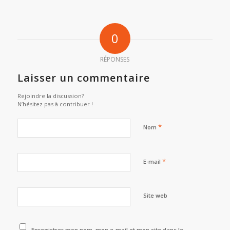
0
RÉPONSES
Laisser un commentaire
Rejoindre la discussion?
N’hésitez pas à contribuer !
*
Nom
*
E-mail
Site web
Enregistrer mon nom, mon e-mail et mon site dans le