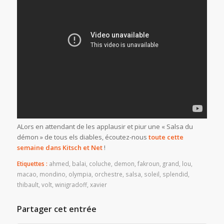
ALors en attendant de les applausir et piur une « Salsa du
démon » de tous els diables, écoutez-nous
toute cette
semaine dans Kitsch et Net
!
Etiquettes :
ahmed
,
balai
,
coluche
,
demon
,
fakroun
,
grand
,
lou
,
macao
,
mondino
,
olympia
,
orchestre
,
salsa
,
soleil
,
splendid
,
thibault
,
volt
,
winigradoff
,
xavier
Partager cet entrée