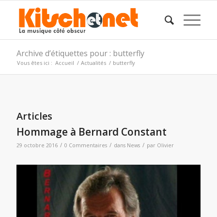
Archive d’étiquettes pour : butterfly
Vous êtes ici :
Accueil
/
Actualités
/
butterfly
Articles
Hommage à Bernard Constant
/
/
/
29 octobre 2016
0 Commentaires
dans
News
par
Olivier