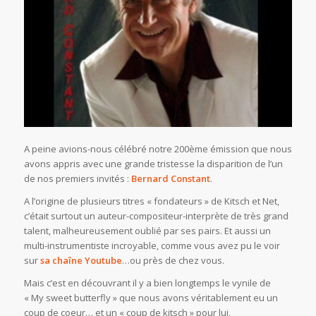
A peine avions-nous célébré notre 200ème émission que nous
avons appris avec une grande tristesse la disparition de l’un
de nos premiers invités :
Bernard Constant
.
A l’origine de plusieurs titres « fondateurs » de Kitsch et Net,
c’était surtout un auteur-compositeur-interprète de très grand
talent, malheureusement oublié par ses pairs. Et aussi un
multi-instrumentiste incroyable, comme vous avez pu le voir
sur
sa chaîne Youtube
…ou près de chez vous.
Mais c’est en découvrant il y a bien longtemps le vynile de
« My sweet butterfly » que nous avons véritablement eu un
coup de coeur… et un « coup de kitsch » pour lui,