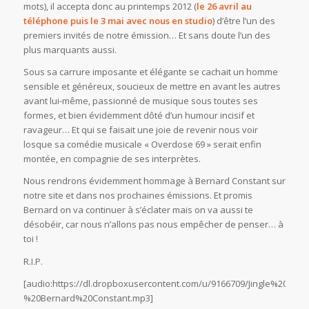
mots), il accepta donc au printemps 2012 (
le 26 avril au
téléphone puis le 3 mai avec nous en studio
) d’être l’un des
premiers invités de notre émission… Et sans doute l’un des
plus marquants aussi.
Sous sa carrure imposante et élégante se cachait un homme
sensible et généreux, soucieux de mettre en avant les autres
avant lui-même, passionné de musique sous toutes ses
formes, et bien évidemment dôté d’un humour incisif et
ravageur… Et qui se faisait une joie de revenir nous voir
losque sa comédie musicale « Overdose 69 » serait enfin
montée, en compagnie de ses interprètes.
Nous rendrons évidemment hommage à Bernard Constant sur
notre site et dans nos prochaines émissions. Et promis
Bernard on va continuer à s’éclater mais on va aussi te
désobéir, car nous n’allons pas nous empêcher de penser… à
toi !
R.I.P.
[audio:https://dl.dropboxusercontent.com/u/9166709/Jingle%20-
%20Bernard%20Constant.mp3]