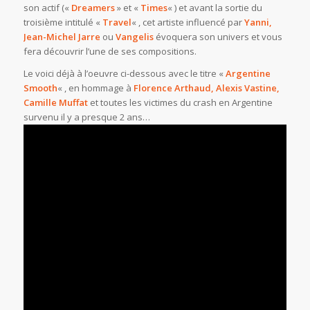
son actif («
Dreamers
» et «
Times
« ) et avant la sortie du
troisième intitulé «
Travel
« , cet artiste influencé par
Yanni,
Jean-Michel Jarre
ou
Vangelis
évoquera son univers et vous
fera découvrir l’une de ses compositions.
Le voici déjà à l’oeuvre ci-dessous avec le titre «
Argentine
Smooth
« , en hommage à
Florence Arthaud, Alexis Vastine,
Camille Muffat
et toutes les victimes du crash en Argentine
survenu il y a presque 2 ans…