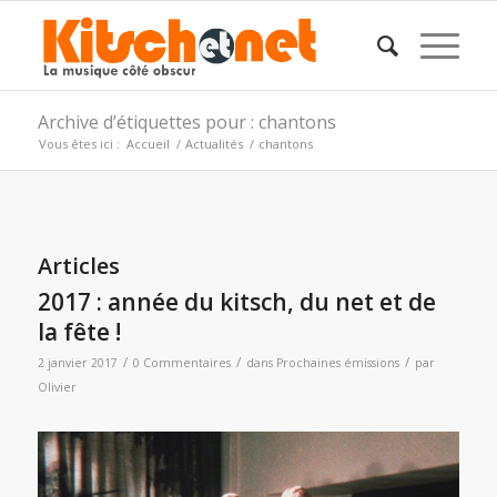
Archive d’étiquettes pour : chantons
Vous êtes ici :
Accueil
/
Actualités
/
chantons
Articles
2017 : année du kitsch, du net et de
la fête !
/
/
/
2 janvier 2017
0 Commentaires
dans
Prochaines émissions
par
Olivier