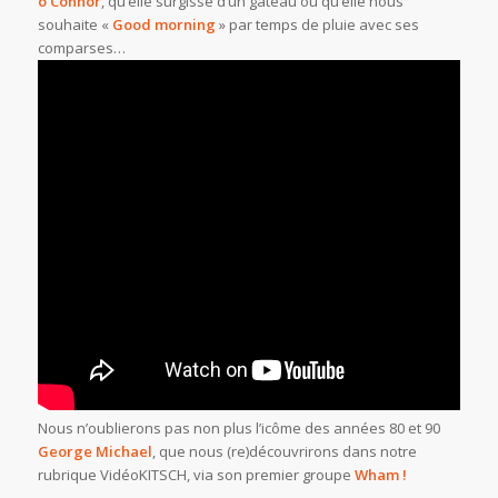
o’Connor
, qu’elle surgisse d’un gâteau ou qu’elle nous
souhaite «
Good morning
» par temps de pluie avec ses
comparses…
Nous n’oublierons pas non plus l’icôme des années 80 et 90
George Michael
, que nous (re)découvrirons dans notre
rubrique VidéoKITSCH, via son premier groupe
Wham !