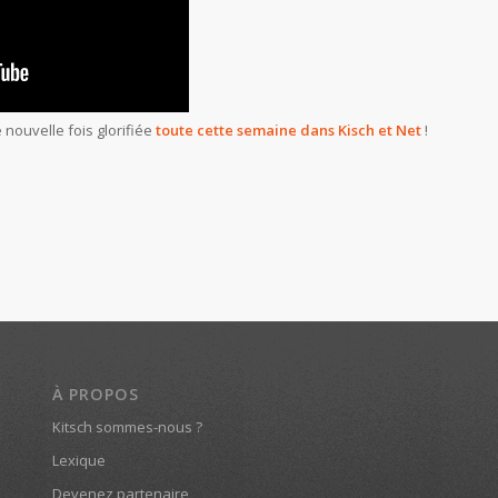
e nouvelle fois glorifiée
toute cette semaine dans Kisch et Net
!
À PROPOS
Kitsch sommes-nous ?
Lexique
Devenez partenaire