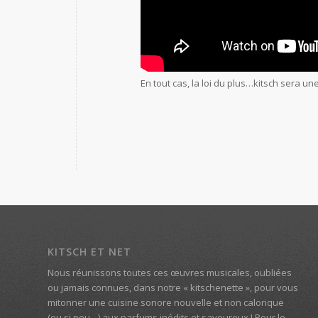
En tout cas, la loi du plus…kitsch sera un
KITSCH ET NET
Nous réunissons toutes ces œuvres musicales, oubliées
ou jamais connues, dans notre « kitschenette », pour vous
mitonner une cuisine sonore nouvelle et non calorique
(ou si peu…) aux parfums inédits et savoureux ! Pour le