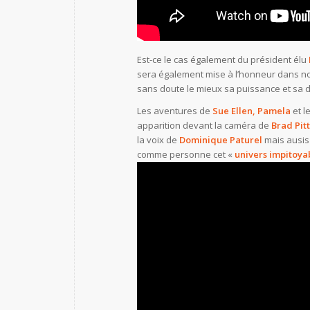
Est-ce le cas également du président élu
sera également mise à l’honneur dans not
sans doute le mieux sa puissance et sa 
Les aventures de
Sue Ellen, Pamela
et l
apparition devant la caméra de
Brad Pitt
la voix de
Dominique Paturel
mais ausis
comme personne cet «
univers impitoya