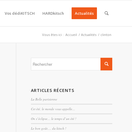
Vos dédiKITSCH
HARDkitsch
Actualités
Vous êtes ici :
Accueil
/
Actualités
/
clinton
ARTICLES RÉCENTS
La Belle parisienne
Cet été, le monde vous appelle…
On s’éclipse… le temps d’un été !
Le bon goût…. du kitsch !