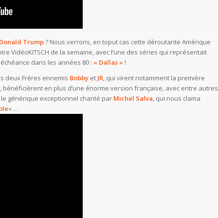
Donald Trump
? Nous verrons, en toput cas cette déroutante Amérique
re VidéoKITSCH de la semaine, avec l’une des séries qui représentait
déchéance dans les années 80 :
« Dallas »
!
es deux Frères ennemis
Bobby
et
JR
, qui virent notamment la première
, bénéficièrent en plus d’une énorme version française, avec entre autres
 le générique exceptionnel chanté par
Michel Salva
, qui nous clama
ble
« …