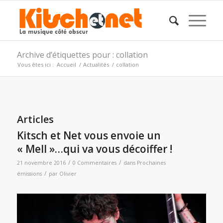
Archive d’étiquettes pour : collation
Vous êtes ici :
Accueil
/
Actualités
/
collation
Articles
Kitsch et Net vous envoie un
« Mell »…qui va vous décoiffer !
/
/
21 novembre 2016
0 Commentaires
dans
Prochaines
/
émissions
par
Olivier