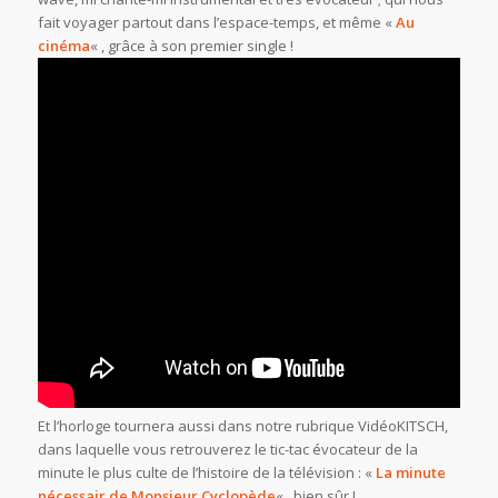
fait voyager partout dans l’espace-temps, et même «
Au
cinéma
« , grâce à son premier single !
Et l’horloge tournera aussi dans notre rubrique VidéoKITSCH,
dans laquelle vous retrouverez le tic-tac évocateur de la
minute le plus culte de l’histoire de la télévision : «
La minute
nécessair de Monsieur Cyclopède
« , bien sûr !