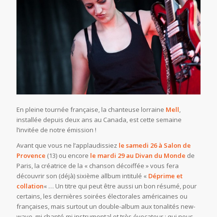
En pleine tournée française, la chanteuse lorraine
Mell
,
installée depuis deux ans au Canada, est cette semaine
l’invitée de notre émission !
Avant que vous ne l’applaudissiez
le samedi 26 à Salon de
Provence
(13) ou encore
le mardi 29 au Divan du Monde
de
Paris, la créatrice de la « chanson décoiffée » vous fera
découvrir son (déjà) sixième allbum intitulé «
Déprime et
collation
« … Un titre qui peut être aussi un bon résumé, pour
certains, les dernières soirées électorales américaines ou
françaises, mais surtout un double-album aux tonalités new-
wave, mi chanté-mi instrumental et très évocateur ; qui nous