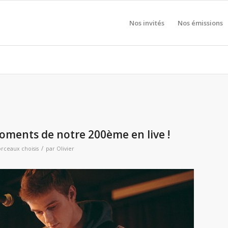
Nos invités
Nos émissions
moments de notre 200ème en live !
/
rceaux choisis
par
Olivier