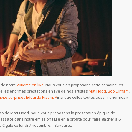
s de notre
200ème en live
, Nous vous en proposons cette semaine les
re les énormes prestations en live de nos artistes
Mat Hood
,
Bob Dirham
,
ité surprise :
Eduardo Pisani. A
insi que celles toutes aussi « énormes »
hoto de Matt Hood, nous vous proposons la presatation épique de
assage dans notre émission ! Elle en a profité pour faire gagner à 6
 Cigale ce lundi 7 novembre… Savourez !