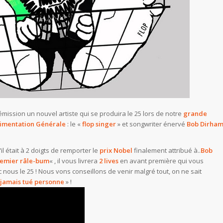
ission un nouvel artiste qui se produira le 25 lors de notre
grande
Alimentation Générale
: le «
flop singer
» et songwriter énervé
Bob Dirha
il était à 2 doigts de remporter le
prix Nobel
finalement attribué à..
Bob
emier râle-bum
« , il vous livrera
2 lives
en avant première qui vous
nous le 25 ! Nous vons conseillons de venir malgré tout, on ne sait
jamais tué personne
» !