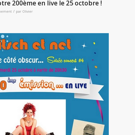
tre 200ème en live le 25 octobre !
/
nement
par
Olivier