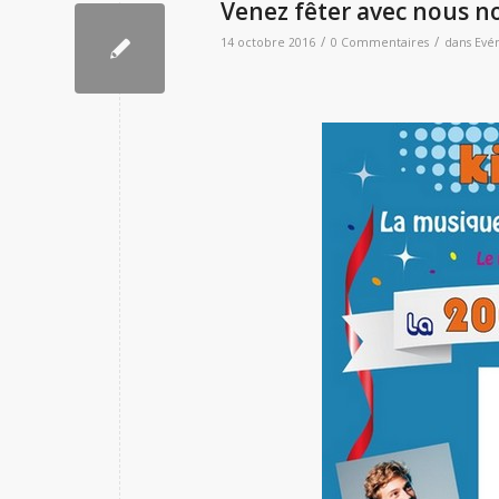
Venez fêter avec nous no
/
/
14 octobre 2016
0 Commentaires
dans
Evé