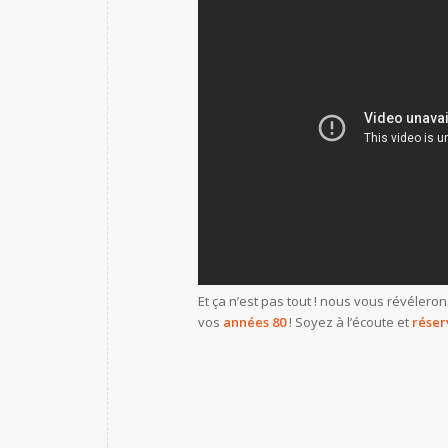
Et ça n’est pas tout ! nous vous révéleron
vos
années 80
! Soyez à l’écoute et
réser