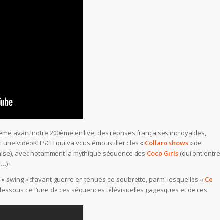
me avant notre 200ème en live, des reprises françaises incroyables,
i une vidéoKITSCH qui va vous émoustiller : les «
Collaro shows
» de
ise), avec notamment la mythique séquence des
Coco Girls
(qui ont entre
r
…) !
 swing » d’avant-guerre en tenues de soubrette, parmi lesquelles «
Ce
i-dessous de l’une de ces séquences télévisuelles gagesques et de ces