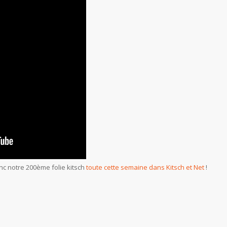
c notre 200ème folie kitsch
toute cette semaine dans Kitsch et Net
!