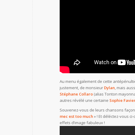
Au menu également de cette antépénultiè
justement, de monsieur
Dylan
, mais auss
Stéphane Collaro
(alias Tonton mayonna
autres révélé une certaine
Sophie Favie
Souvenez-vous de leurs chansons façon «
mec est too much
» ! Et déléctez-vous c
effets d’image fabuleux !