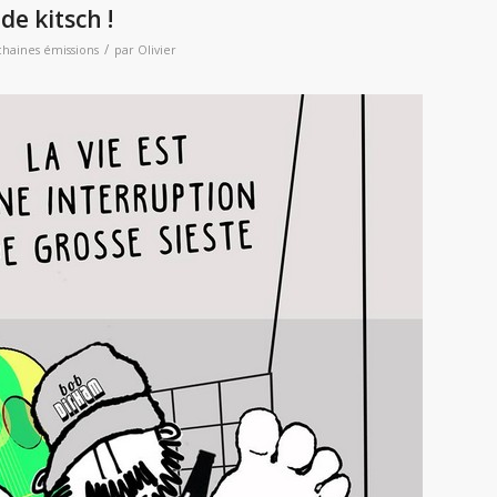
e kitsch !
/
chaines émissions
par
Olivier