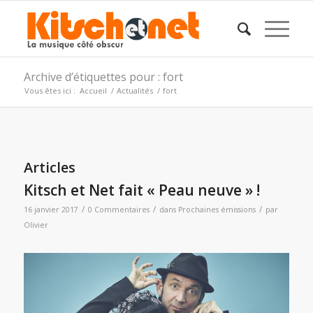
Archive d’étiquettes pour : fort
Vous êtes ici :
Accueil
/
Actualités
/
fort
Articles
Kitsch et Net fait « Peau neuve » !
/
/
/
16 janvier 2017
0 Commentaires
dans
Prochaines émissions
par
Olivier