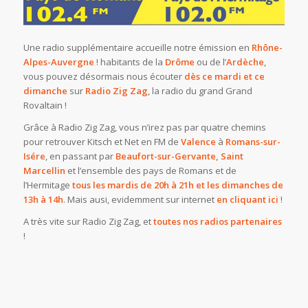
Une radio supplémentaire accueille notre émission en
Rhône-
Alpes-Auvergne
! habitants de la
Drôme
ou de l’
Ardèche
,
vous pouvez désormais nous écouter
dès ce mardi et ce
dimanche
sur
Radio Zig Zag
, la radio du grand Grand
Rovaltain !
Grâce à Radio Zig Zag, vous n’irez pas par quatre chemins
pour retrouver Kitsch et Net en FM de
Valence
à
Romans-sur-
Isére
, en passant par
Beaufort-sur-Gervante, Saint
Marcellin
et l’ensemble des pays de Romans et de
l’Hermitage
tous les mardis de 20h à 21h et les dimanches de
13h à 14h
. Mais ausi, evidemment sur internet
en cliquant ici
!
A très vite sur Radio Zig Zag, et
toutes nos radios partenaires
!