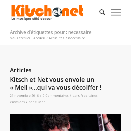
Archive d’étiquettes pour : necessaire
Vous êtes ici :
Accueil
/
Actualités
/
necessaire
Articles
Kitsch et Net vous envoie un
« Mell »…qui va vous décoiffer !
/
/
21 novembre 2016
0 Commentaires
dans
Prochaines
/
émissions
par
Olivier