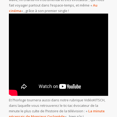
fait voyager partout dans l’espace-temps, et même «
Au
cinéma
« , grâce à son premier single !
Et l’horloge tournera aussi dans notre rubrique VidéoKITSCH,
dans laquelle vous retrouverez le tic-tac évocateur de la
minute le plus culte de l’histoire de la télévision : «
La minute
nécessair de Monsieur Cyclopède
« , bien sûr !