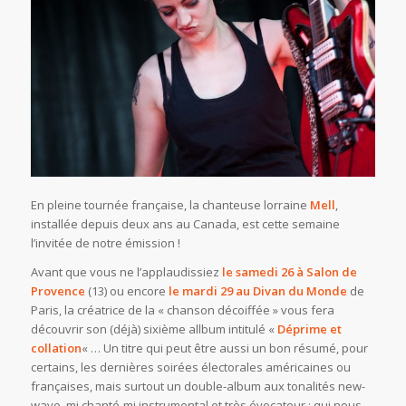
En pleine tournée française, la chanteuse lorraine
Mell
,
installée depuis deux ans au Canada, est cette semaine
l’invitée de notre émission !
Avant que vous ne l’applaudissiez
le samedi 26 à Salon de
Provence
(13) ou encore
le mardi 29 au Divan du Monde
de
Paris, la créatrice de la « chanson décoiffée » vous fera
découvrir son (déjà) sixième allbum intitulé «
Déprime et
collation
« … Un titre qui peut être aussi un bon résumé, pour
certains, les dernières soirées électorales américaines ou
françaises, mais surtout un double-album aux tonalités new-
wave, mi chanté-mi instrumental et très évocateur ; qui nous