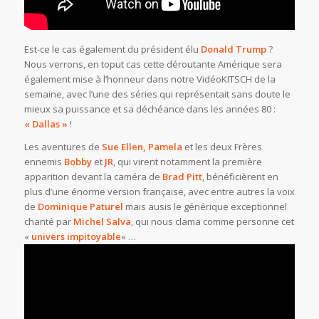
Est-ce le cas également du président élu
Donald Trump
?
Nous verrons, en toput cas cette déroutante Amérique sera
également mise à l’honneur dans notre VidéoKITSCH de la
semaine, avec l’une des séries qui représentait sans doute le
mieux sa puissance et sa déchéance dans les années 80 :
« Dallas »
!
Les aventures de
Sue Ellen, Pamela
et les deux Frères
ennemis
Bobby
et
JR
, qui virent notamment la première
apparition devant la caméra de
Brad Pitt
, bénéficièrent en
plus d’une énorme version française, avec entre autres la voix
de
Dominique Paturel
mais ausis le générique exceptionnel
chanté par
Michel Salva
, qui nous clama comme personne cet
«
univers impitoyable
« …