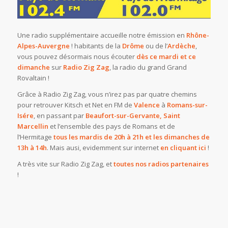
Une radio supplémentaire accueille notre émission en
Rhône-
Alpes-Auvergne
! habitants de la
Drôme
ou de l’
Ardèche
,
vous pouvez désormais nous écouter
dès ce mardi et ce
dimanche
sur
Radio Zig Zag
, la radio du grand Grand
Rovaltain !
Grâce à Radio Zig Zag, vous n’irez pas par quatre chemins
pour retrouver Kitsch et Net en FM de
Valence
à
Romans-sur-
Isére
, en passant par
Beaufort-sur-Gervante, Saint
Marcellin
et l’ensemble des pays de Romans et de
l’Hermitage
tous les mardis de 20h à 21h et les dimanches de
13h à 14h
. Mais ausi, evidemment sur internet
en cliquant ici
!
A très vite sur Radio Zig Zag, et
toutes nos radios partenaires
!