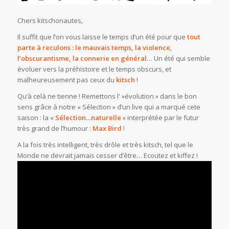
Chers kitschonautes,
Il suffit que l’on vous laisse le temps d’un été pour que
tout
parte à reculons : le mauvais temps, la violence,
l’obscurantisme, la connerie en général
… Un été qui semble
évoluer vers la préhistoire et le temps obscurs, et
malheureusement pas ceux du
kitsch
!
Qu’à celà ne tienne ! Remettons l' »évolution » dans le bon
sens grâce à notre « Sélection » d’un live qui a marqué cete
saison : la «
Sélection…naturelle
» interprétée par le futur
très grand de l’humour :
Max Bird
!
A la fois très intelligent, très drôle et très kitsch, tel que le
Monde ne devrait jamais cesser d’être… Ecoutez et kiffez !