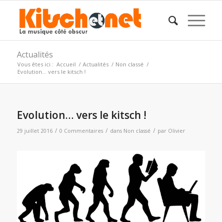
Actualités
Vous êtes ici :
Accueil
/
Actualités
/
Non classé
/
Evolution… vers le kitsch !
Evolution… vers le kitsch !
/
/
/
29 juillet 2016
0 Commentaires
dans
Non classé
par
Olivier