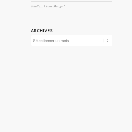
Totally… Céline Mauge !
ARCHIVES
a