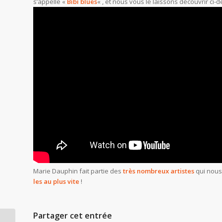
s’appelle «
Bibi blues
« , et nous vous le laissons découvrir ci
Marie Dauphin fait partie des
très nombreux artistes
qui nou
les au plus vite
!
Partager cet entrée