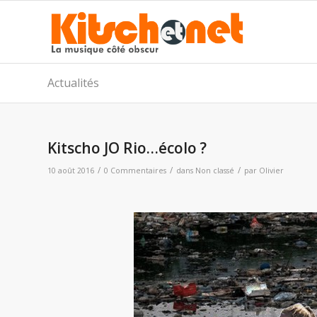
Actualités
Kitscho JO Rio…écolo ?
/
/
/
10 août 2016
0 Commentaires
dans
Non classé
par
Olivier