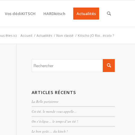
Vos dédiKITSCH
HARDkitsch
Actualités
us êtes ici :
Accueil
/
Actualités
/
Non classé
/
Kitscho JO Rio…écolo ?
ARTICLES RÉCENTS
La Belle parisienne
Cet été, le monde vous appelle…
On s’éclipse… le temps d’un été !
Le bon goût…. du kitsch !