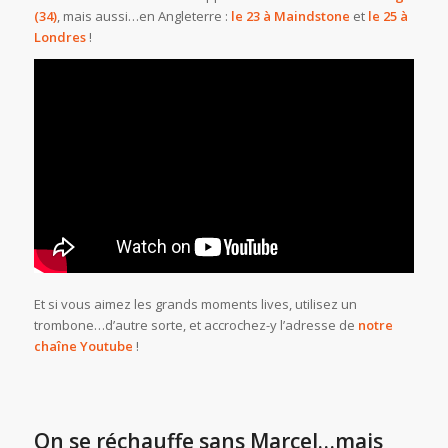
(34)
, mais aussi…en Angleterre :
le 23 à Maindstone
et
le 25 à
Londres
!
Et si vous aimez les grands moments lives, utilisez un
trombone…d’autre sorte, et accrochez-y l’adresse de
notre
chaîne Youtube
!
On se réchauffe sans Marcel…mais