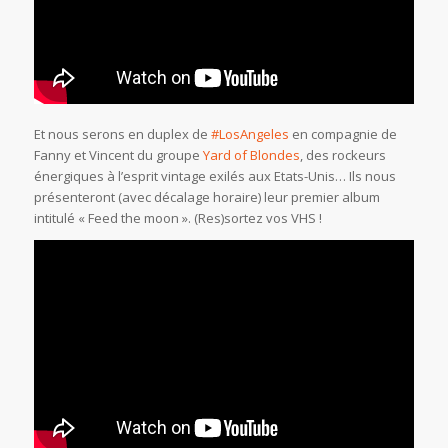
Et nous serons en duplex de
#LosAngeles
en compagnie de
Fanny et Vincent du groupe
Yard of Blondes
, des rockeurs
énergiques à l’esprit vintage exilés aux Etats-Unis… Ils nous
présenteront (avec décalage horaire) leur premier album
intitulé « Feed the moon ». (Res)sortez vos VHS !