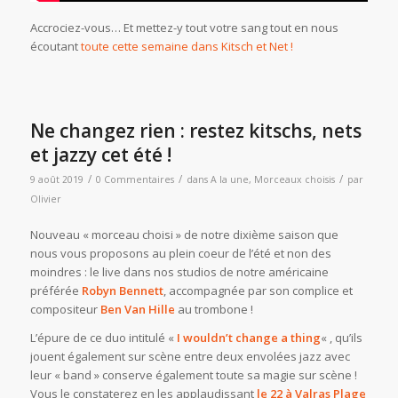
Accrociez-vous… Et mettez-y tout votre sang tout en nous
écoutant
toute cette semaine dans Kitsch et Net !
Ne changez rien : restez kitschs, nets
et jazzy cet été !
/
/
/
9 août 2019
0 Commentaires
dans
A la une
,
Morceaux choisis
par
Olivier
Nouveau « morceau choisi » de notre dixième saison que
nous vous proposons au plein coeur de l’été et non des
moindres : le live dans nos studios de notre américaine
préférée
Robyn Bennett
, accompagnée par son complice et
compositeur
Ben Van Hille
au trombone !
L’épure de ce duo intitulé «
I wouldn’t change a thing
« , qu’ils
jouent également sur scène entre deux envolées jazz avec
leur « band » conserve également toute sa magie sur scène !
Vous le constaterez en les applaudissant
le 22 à Valras Plage