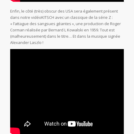
Enfin, le côté (très) obscur des USA sera également présent
dans notre vidéoKITSCH avec un classique de la série Z :
« l’attague des sangsues géantes », une production de Roger
Corman réalisée par Bernard L Kowalski en 1959. Tout est
(malheureusement) dans le titre… Et dans la musique signée
Alexander Laszlo !