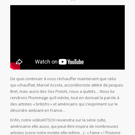
De quoi continuer à vous réchauffer maintenant que celui
qui »chauffait, Marcel Azzola, accordéoniste attitré de Jacques
Brel, mais aussi des Sex Pistols, nous a quittés… Nous lui
rendrons l’hommage qu’il mérite, tout en donnait la parole à
des artistes « britishs » et américains qui s’expriment sur le
désordre ambiant en France…
Enfin, notre vidéoKITSCH reviendra sur la série culte,
américaine elle aussi, qui peut-être inspira de nombreuses
artistes (voire notre invitée elle-même…) : « Fame » ! l’histoire