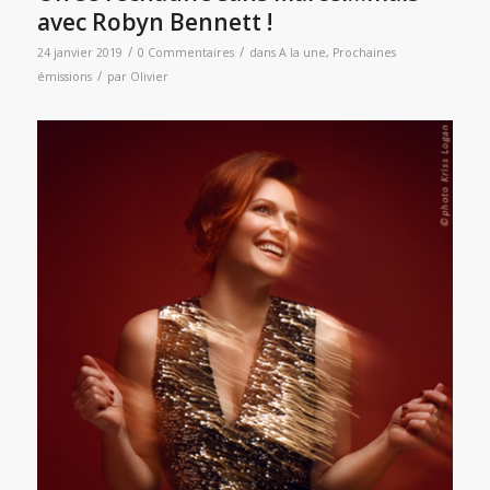
avec Robyn Bennett !
/
/
24 janvier 2019
0 Commentaires
dans
A la une
,
Prochaines
/
émissions
par
Olivier