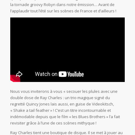
la tornade groovy Robyn dans notre émission… Avant de
l’applaudir tout l’été sur les scènes de France et d’ailleurs !
Nous vous inviterons à vous « secouer les plules avec une
double dose de Ray Charles : un trio magique signé du
regretté Quincy Jones lais aussi, en guise de Videokitsch,
« Shake a tail feather » ! C’est un titre incontournable et
indémodable depuis que le film « les Blues Brothers » l’a fait
revisiter grâce à l’une de ces scènes mithyque !
Ray Charles tient une boutique de disque. Il se met à jouer au