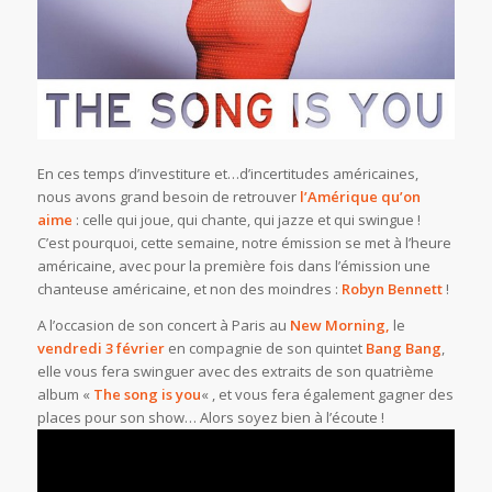
En ces temps d’investiture et…d’incertitudes américaines,
nous avons grand besoin de retrouver
l’Amérique qu’on
aime
: celle qui joue, qui chante, qui jazze et qui swingue !
C’est pourquoi, cette semaine, notre émission se met à l’heure
américaine, avec pour la première fois dans l’émission une
chanteuse américaine, et non des moindres :
Robyn Bennett
!
A l’occasion de son concert à Paris au
New Morning,
le
vendredi 3 février
en compagnie de son quintet
Bang Bang
,
elle vous fera swinguer avec des extraits de son quatrième
album «
The song is you
« , et vous fera également gagner des
places pour son show… Alors soyez bien à l’écoute !