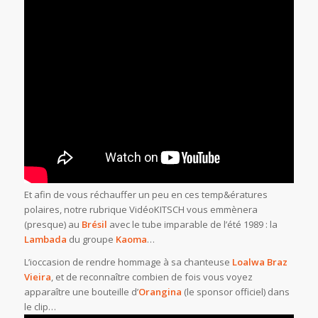
Et afin de vous réchauffer un peu en ces temp&ératures
polaires, notre rubrique VidéoKITSCH vous emmènera
(presque) au
Brésil
avec le tube imparable de l’été 1989 : la
Lambada
du groupe
Kaoma
…
L’ioccasion de rendre hommage à sa chanteuse
Loalwa Braz
Vieira
, et de reconnaître combien de fois vous voyez
apparaître une bouteille d’
Orangina
(le sponsor officiel) dans
le clip…