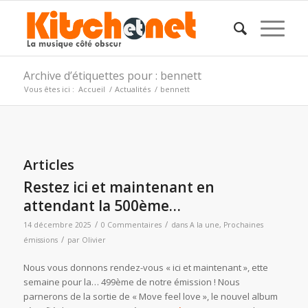
Archive d’étiquettes pour : bennett
Vous êtes ici :
Accueil
/
Actualités
/
bennett
Articles
Restez ici et maintenant en
attendant la 500ème…
/
/
14 décembre 2025
0 Commentaires
dans
A la une
,
Prochaines
/
émissions
par
Olivier
Nous vous donnons rendez-vous « ici et maintenant », ette
semaine pour la… 499ème de notre émission ! Nous
parnerons de la sortie de « Move feel love », le nouvel album