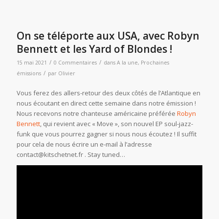
On se téléporte aux USA, avec Robyn
Bennett et les Yard of Blondes !
/
/
15 mai 2021
0 Commentaires
dans
A la une
,
Prochaines
/
émissions
par
Olivier
Vous ferez des allers-retour des deux côtés de l’Atlantique en
nous écoutant en direct cette semaine dans notre émission !
Nous recevons notre chanteuse américaine préférée
Robyn
Bennett
, qui revient avec « Move », son nouvel EP soul-jazz-
funk que vous pourrez gagner si nous nous écoutez ! Il suffit
pour cela de nous écrire un e-mail à l’adresse
contact@kitschetnet.fr . Stay tuned…