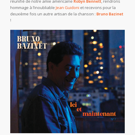
réunifié de notre amie américaine
Robyn Bennett
, rendrons
hommage à l’inoubliable
Jean Guidoni
et recevons pour la
deuxième fois un autre artisan de la chanson :
Bruno Bazinet
!