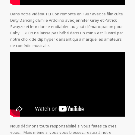
Dans notre VidéoKITCH, on remonte en 1987 avec ce film culte
Dirty Dancing d’Emile Ardolino avec Jennifer Grey et Patrick
Swayze et leur danse endiablée au gout d’émancipation pour
Baby … « On ne laisse pas bébé dans un coin » est illustré par
notre choix de clip hyper dansant qui a marqué les amateurs
de comédie musicale.
Nous déclinons toute responsabilité si vous faites ça chez
vous… Mais même si vous vous blessez, restez à notre