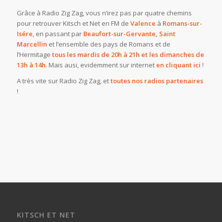
Grâce à Radio Zig Zag, vous n’irez pas par quatre chemins
pour retrouver Kitsch et Net en FM de
Valence
à
Romans-sur-
Isére
, en passant par
Beaufort-sur-Gervante, Saint
Marcellin
et l’ensemble des pays de Romans et de
l’Hermitage
tous les mardis de 20h à 21h et les dimanches de
13h à 14h
. Mais ausi, evidemment sur internet
en cliquant ici
!
A très vite sur Radio Zig Zag, et
toutes nos radios partenaires
!
KITSCH ET NET