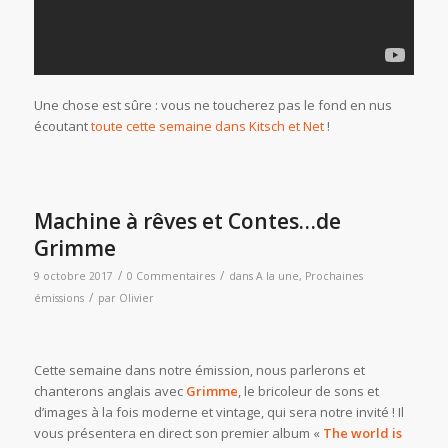
Une chose est sûre : vous ne toucherez pas le fond en nus
écoutant
toute cette semaine dans Kitsch et Net
!
Machine à rêves et Contes…de
Grimme
/
/
9 octobre 2017
0 Commentaires
dans
A la une
,
Prochaines
/
émissions
par
Olivier
Cette semaine dans notre émission, nous parlerons et
chanterons anglais avec
Grimme
, le bricoleur de sons et
d’images à la fois moderne et vintage, qui sera notre invité ! Il
vous présentera en direct son premier album «
The world is