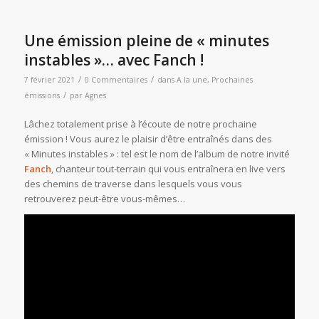
Une émission pleine de « minutes
instables »… avec Fanch !
/
/
7 février 2021
0 Commentaires
dans
A la une
,
Prochaines
/
émissions
par
Agnes
Lâchez totalement prise à l’écoute de notre prochaine
émission ! Vous aurez le plaisir d’être entraînés dans des
« Minutes instables » : tel est le nom de l’album de notre invité
Fanch
, chanteur tout-terrain qui vous entraînera en live vers
des chemins de traverse dans lesquels vous vous
retrouverez peut-être vous-mêmes…