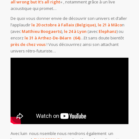
all wrong but It’s all right
« , notamment grâce à un live
acoustique qui promet…
De quoi vous donner envie de découvrir son univers et d’aller
l’applaudir
le 20 octobre à Fallaix (Belgique)
,
le 21 à Mâco
n
(avec
Matthieu Boogaerts
),
le 24 à Lyon
(avec
Elephanz
) ou
encorz
le 31 à Arthez-De-Béarn (64)
…Et sans doute bientôt
près de chez vous
! Vous découvrirez ainsi son attachant
univers rétro-futuriste…
Avec luin nous nsemble nous rendrons également un