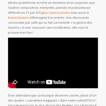
électro protéiforme et riche en émotions et en surprises que
l’autrice-compositrice, interprète, pianiste et podcasteuse
défendra le 21 juin à l’
Eglise Saint-Eustache
mais aussi à
Kaiserslautern
(Allemagne) à la rentrée. Une découverte
conconctée par celle qui se fait surnommér « la geisha des
harems » à oser savourer sans modération, elle vous le
prouvera en live !
Et en attendant que sa musique devienne sacrée, place à l’un
des quatre « scarabées magiques » dans notre videoKITSCH !
George Harrisson, le plus discret des Beatles, qui s’était lancé