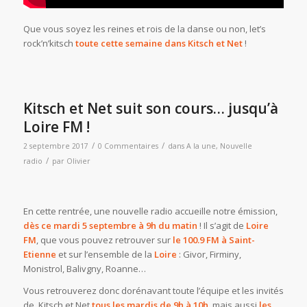
Que vous soyez les reines et rois de la danse ou non, let’s
rock’n’kitsch
toute cette semaine dans Kitsch et Net
!
Kitsch et Net suit son cours… jusqu’à
Loire FM !
/
/
2 septembre 2017
0 Commentaires
dans
A la une
,
Nouvelle
/
radio
par
Olivier
En cette rentrée, une nouvelle radio accueille notre émission,
dès ce mardi 5 septembre à 9h du matin
! Il s’agit de
Loire
FM
, que vous pouvez retrouver sur
le 100.9 FM à Saint-
Etienne
et sur l’ensemble de la
Loire
: Givor, Firminy,
Monistrol, Balivgny, Roanne…
Vous retrouverez donc dorénavant toute l’équipe et les invités
de Kitsch et Net
tous les mardis de 9h à 10h
, mais aussi
les