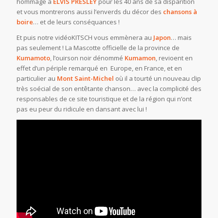
hommage à
ELVIS PRESLEY
pour les 40 ans de sa disparition
et vous montrerons aussi l’enverds du décor des
chansons à
boire
… et de leurs conséquances !
Et puis notre vidéoKITSCH vous emmènera au
Japon
… mais
pas seulement ! La Mascotte officielle de la province de
Kumamoto
, l’ouirson noir dénommé
Kumamon
, revioent en
effet d’un périple remarqué en Europe, en France, et en
particulier au
Mont Saint-Michel
où il a tourté un nouveau clip
très soécial de son entêtante chanson… avec la complicité des
responsables de ce site touristique et de la région qui n’ont
pas eu peur du ridicule en dansant avec lui !