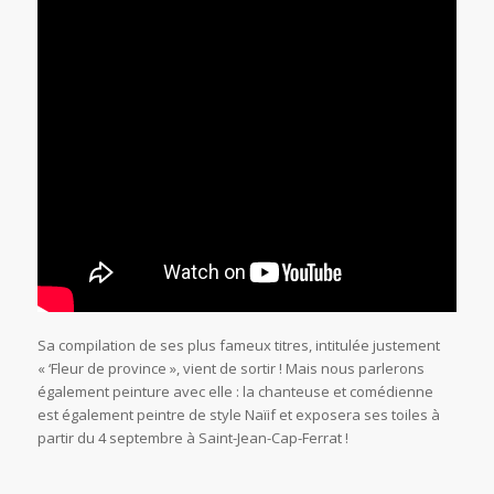
Sa compilation de ses plus fameux titres, intitulée justement
« ‘Fleur de province », vient de sortir ! Mais nous parlerons
également peinture avec elle : la chanteuse et comédienne
est également peintre de style Naïif et exposera ses toiles à
partir du 4 septembre à Saint-Jean-Cap-Ferrat !