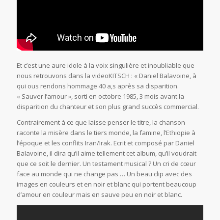
Et c’est une aure idole à la voix singulière et inoubliable que
nous retrouvons dans la videoKITSCH : « Daniel Balavoine, à
qui ous rendons hommage 40 a,s après sa disparition.
« Sauver l’amour », sorti en octobre 1985, 3 mois avant la
disparition du chanteur et son plus grand succès commercial.
Contrairement à ce que laisse penser le titre, la chanson
raconte la misère dans le tiers monde, la famine, l’Ethiopie à
l’époque et les conflits Iran/Irak. Ecrit et composé par Daniel
Balavoine, il dira qu’il aime tellement cet album, qu’il voudrait
que ce soit le dernier. Un testament musical ? Un cri de cœur
face au monde qui ne change pas … Un beau clip avec des
images en couleurs et en noir et blanc qui portent beaucoup
d’amour en couleur mais en sauve peu en noir et blanc.