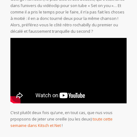
dans l’univers du vidéoclip pour son tube « Set on you »… Et
comme il a pris le temps pour le faire, il n’a pas fait les choses
à moitié : il en a donc tourné deux pour la même chanson !
Alors, préférez-vous le côté rétro rochabilly du premier ou
décalé et faussement tranquille du second ?
C’est plutôt deux fois qu’une, en tout cas, que nus vous
prpopsons de jeter une oreille (ou les deux)
toute cette
semaine dans Kitsch et Net
!