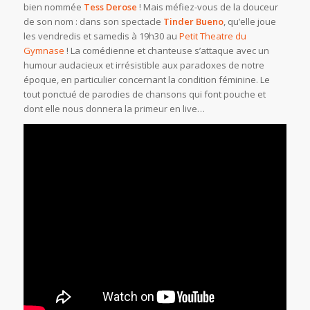
bien nommée
Tess Derose
! Mais méfiez-vous de la douceur
de son nom : dans son spectacle
Tinder Bueno
, qu’elle joue
les vendredis et samedis à 19h30 au
Petit Theatre du
Gymnase
! La comédienne et chanteuse s’attaque avec un
humour audacieux et irrésistible aux paradoxes de notre
époque, en particulier concernant la condition féminine. Le
tout ponctué de parodies de chansons qui font pouche et
dont elle nous donnera la primeur en live…