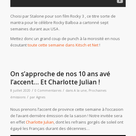
Choisi par Stalone pour son film Rocky 3 , ce titre sorte de
mantra pour le célèbre Rocky Balboa a cartonné sept
semaines durant aux USA .
Mettez donc un grand coup de punch à la morosité en nous
écoutant
toute cette semaine dans Kitsch et Net
!
On s’approche de nos 10 ans avé
l’accent… Et Charlotte Julian !
/
/
8 juillet 2020
0 Commentaires
dans
A la une
,
Prochaines
/
émissions
par
Agnes
Nous prenons l’accent de province cette semaine à l’occasion
de l’avant-dernière émission de la saison ! Notre invitée sera
en effet
Charlotte Julian
, dont les refrains gorgés de soleil ont
égayé les Français durant des décennies…