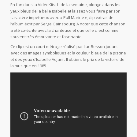
En fon dans la VidéoKitsch de la semaine, plongez dans les
yeux bleus de la belle Isabelle et laissez vous faire par son
caractère impétueux avec » Pull Marine », clip extrait de
l’album écrit par Serge Gainsbourg. A noter que cette chanson
a été co-écrite avec la chanteuse et que celle ci est comme
souvent très émouvante et fascinante.
Ce clip est un court métrage réalisé par Luc Besson jouant
avec des images symboliques et la couleur bleue de la piscine
et des yeux d’Isabelle Adjani . Il obtient le prix de la victoire de
la musique en 1985.