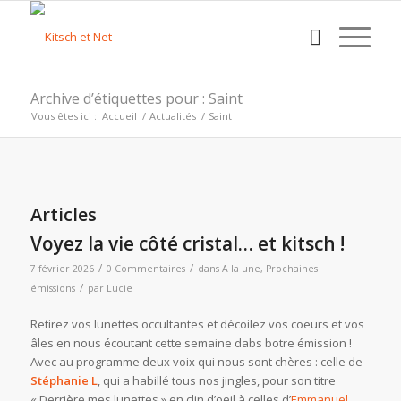
Archive d’étiquettes pour : Saint
Vous êtes ici :
Accueil
/
Actualités
/
Saint
Articles
Voyez la vie côté cristal… et kitsch !
/
/
7 février 2026
0 Commentaires
dans
A la une
,
Prochaines
/
émissions
par
Lucie
Retirez vos lunettes occultantes et décoilez vos coeurs et vos
âles en nous écoutant cette semaine dabs botre émission !
Avec au programme deux voix qui nous sont chères : celle de
Stéphanie L
, qui a habillé tous nos jingles, pour son titre
« Derrière mes lunettes » en clin d’oeil à celles d’
Emmanuel