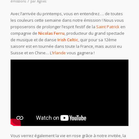
/
émissions
par
Agnes
Avec l’arrivée du printemps, vous en entendrez…. de toutes
les couleurs cette semaine dans notre émission ! Nous vous
proposerons de prolonger l’esprit festif de la
Saint Patrick
en
compagnie de
Nicolas Ferru
, producteur du grand spectacle
de musique et de danse
Irish Celtic
, quir pour sa 12ème
saisonr est en tournée dans toute la France, mais aussii eu
Suisse et en Chine… L’
Irlande
vous gagnera !
Vous verrez également la vie en rose grâce à notre invitée, la