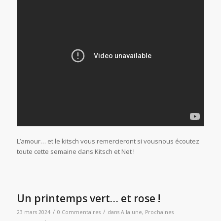
L’amour… et le kitsch vous remercieront si vousnous écoutez
toute cette semaine dans Kitsch et Net !
Un printemps vert… et rose !
/
/
23 mars 2024
0 Commentaires
dans
A la une
,
Prochaines