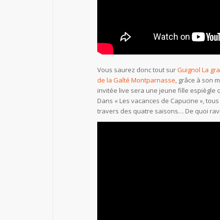
Vous saurez donc tout sur
Guignol La gr
de la Gaîté Montparnasse
, grâce à son 
invitée live sera une jeune fille espiègle
Dans « Les vacances de Capucine », tous 
travers des quatre saisons… De quoi ravir 