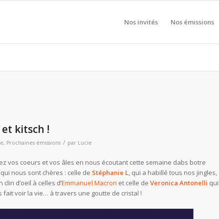
Nos invités
Nos émissions
et kitsch !
/
ne
,
Prochaines émissions
par
Lucie
ilez vos coeurs et vos âles en nous écoutant cette semaine dabs botre
qui nous sont chères : celle de
Stéphanie L
, qui a habillé tous nos jingles,
clin d’oeil à celles d’
Emmanuel Macron
et celle de
Veronica Antonelli
qui
 fait voir la vie… à travers une goutte de cristal !