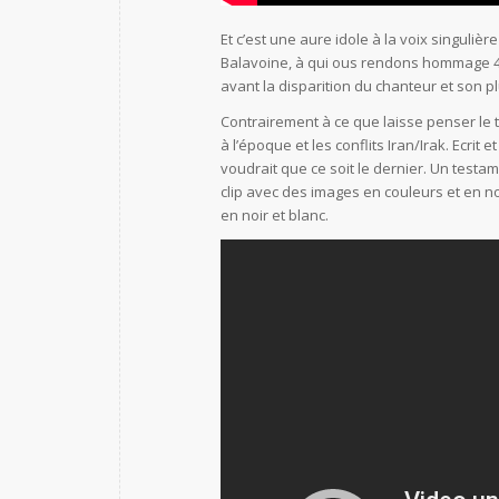
Et c’est une aure idole à la voix singuliè
Balavoine, à qui ous rendons hommage 40 a
avant la disparition du chanteur et son 
Contrairement à ce que laisse penser le ti
à l’époque et les conflits Iran/Irak. Ecrit 
voudrait que ce soit le dernier. Un test
clip avec des images en couleurs et en n
en noir et blanc.