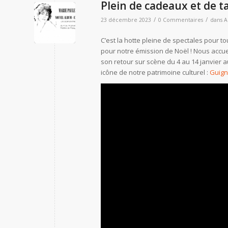
Plein de cadeaux et de ta
/
/
23 décembre 2023
0 Commentaires
dans
A
C’est la hotte pleine de spectales pour 
pour notre émission de Noël ! Nous accue
son retour sur scène du 4 au 14 janvier 
icône de notre patrimoine culturel :
Guign