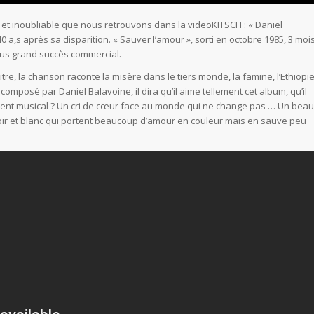
re et inoubliable que nous retrouvons dans la videoKITSCH : « Daniel
,s après sa disparition. « Sauver l’amour », sorti en octobre 1985, 3 moi
plus grand succès commercial.
tre, la chanson raconte la misère dans le tiers monde, la famine, l’Ethiopi
et composé par Daniel Balavoine, il dira qu’il aime tellement cet album, qu’il
ament musical ? Un cri de cœur face au monde qui ne change pas … Un beau
oir et blanc qui portent beaucoup d’amour en couleur mais en sauve peu