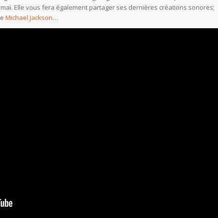
mai. Elle vous fera également partager ses dernières créations sonores;
de
Michael Jackson
…