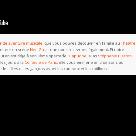
ande aventure musicale
, que vous pouvez découvrir en famille au
Théâtre
metteur en scène
Ned Grujic
que nous recevrons également. Et notre
 qui en est déjà à son 3ème spectacle :
Capucine
, alias
Stéphanie Pierron
!
les jours à la
Comédie de Paris
, elle vous emmène en chansons au
les filles et les garçons avant les cadeaux et les cotillons !