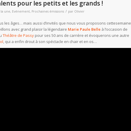
lents pour les petits et les grands !
/
 la une
,
Evénement
,
Prochaines émissions
par
Olivier
tous les âges… mais aussi d’invités que nous vous proposons cettesemaine
illons avec grand plaisir la légendaire
Marie Paule Belle
à l’occasion de
au
Théâtre de Passy
pour ses 50 ans de carrière et évoquerons une autre
ol
, qui a enfin drout à son spéctacle en chair et en os…