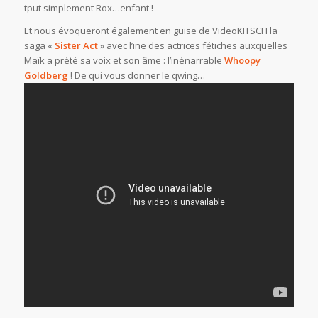
tput simplement Rox…enfant !
Et nous évoqueront également en guise de VideoKITSCH la
saga «
Sister Act
» avec l’ine des actrices fétiches auxquelles
Maïk a prété sa voix et son âme : l’inénarrable
Whoopy
Goldberg
! De qui vous donner le qwing…