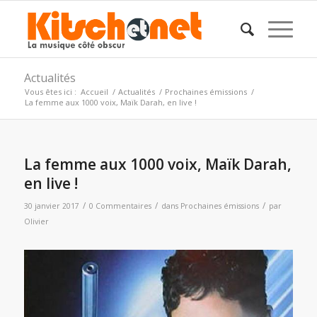
Actualités
Vous êtes ici :
Accueil
/
Actualités
/
Prochaines émissions
/
La femme aux 1000 voix, Maïk Darah, en live !
La femme aux 1000 voix, Maïk Darah,
en live !
/
/
/
30 janvier 2017
0 Commentaires
dans
Prochaines émissions
par
Olivier