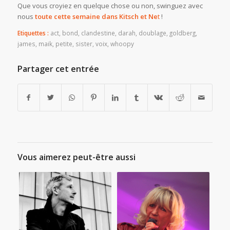
Que vous croyiez en quelque chose ou non, swinguez avec
nous
toute cette semaine dans Kitsch et Ne
t
!
Etiquettes :
act
,
bond
,
clandestine
,
darah
,
doublage
,
goldberg
,
james
,
maik
,
petite
,
sister
,
voix
,
whoopy
Partager cet entrée
Vous aimerez peut-être aussi