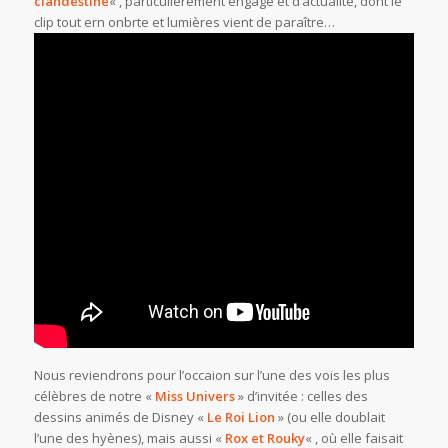
clandestine
« , particulièrement engagé et d’actualité, dont le
clip tout ern onbrte et lumières vient de paraître…
Nous reviendrons pour l’occaion sur l’une des vois les plus
célèbres de notre «
Miss Univers
» d’invitée : celles des
dessins animés de Disney «
Le Roi Lion
» (ou elle doublait
l’une des hyènes), mais aussi «
Rox et Rouky
« , où elle faisait