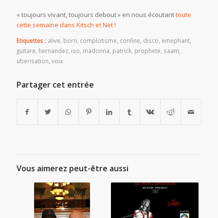
« toujours vivant, toujours debout » en nous écoutant
toute
cette semaine dans Kitsch et Net !
Etiquettes :
alive
,
born
,
complotisme
,
confine
,
disco
,
emephant
,
guitare
,
hernandez
,
iso
,
madonna
,
patrick
,
prophete
,
saam
,
uberisation
,
voix
Partager cet entrée
Vous aimerez peut-être aussi