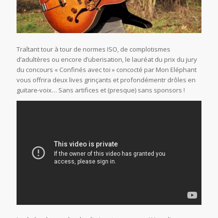
Traîtant tour à tour de normes ISO, de complotismes
d’adultères ou encore d’uberisation, le lauréat du prix du jury
du concours « Confinés avec toi » concocté par Mon Eléphant
vous offrira deux lives grinçants et profondémentr drôles en
guitare-voix… Sans artifices et (presque) sans sponsors !