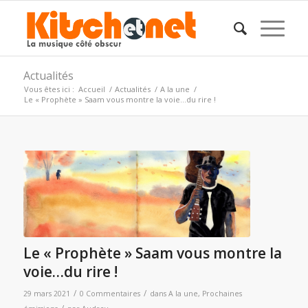
Actualités
Vous êtes ici :
Accueil
/
Actualités
/
A la une
/
Le « Prophète » Saam vous montre la voie…du rire !
Le « Prophète » Saam vous montre la
voie…du rire !
/
/
29 mars 2021
0 Commentaires
dans
A la une
,
Prochaines
/