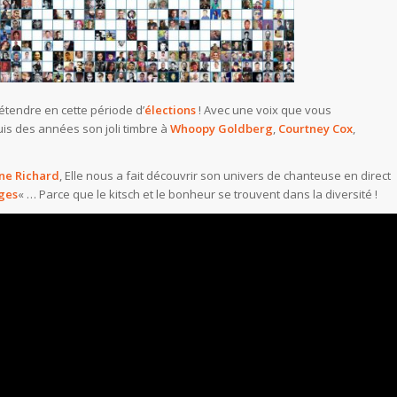
étendre en cette période d’
élections
! Avec une voix que vous
uis des années son joli timbre à
Whoopy Goldberg
,
Courtney Cox
,
ne Richard
, Elle nous a fait découvrir son univers de chanteuse en direct
ges
« … Parce que le kitsch et le bonheur se trouvent dans la diversité !