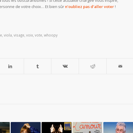
 tous les obscurantismes ! Si cette actualité chargée vous inspire,
ersonne de votre choix… Et bien sûr
n’oubliez pas d’aller voter
!
le
,
viola
,
visage
,
voix
,
vote
,
whoopy