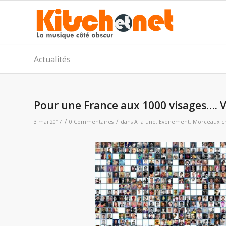
Actualités
Pour une France aux 1000 visages…. V
/
/
3 mai 2017
0 Commentaires
dans
A la une
,
Evénement
,
Morceaux ch