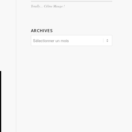
Totally… Céline Mauge !
ARCHIVES