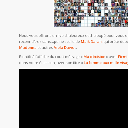
Nous vous offrons un live chaleureux et chaloupé pour vous d
reconnaîtrez sans…peine : celle de
Maïk Darah
, qui prête dep
Madonna
et autres
Viola Davis
…
Bientôt à l’affiche du court-métrage «
Ma décision
» avec
Firmi
dans notre émission, avec son titre «
La femme aux mille visa