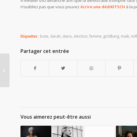
A méditer d’ici dimanche afin que la démocratie triomphe face à
n’ouibliez pas que vous pouvez
écrire une dédiKITSCH
à la p
Etiquettes :
bote
,
darah
,
davis
,
election
,
femme
,
goldberg
,
maik
,
mil
Partager cet entrée
Ramon Pipin qualifié
pour le second tour…
de Kitsch et Net !
Vous aimerez peut-être aussi