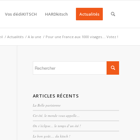
Vos dédiKITSCH
HARDkitsch
Actualités
il
/
Actualités
/
A la une
/
Pour une France aux 1000 visages…. Votez !
ARTICLES RÉCENTS
La Belle parisienne
Cet été, le monde vous appelle…
On s’éclipse… le temps d’un été !
Le bon goût…. du kitsch !