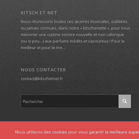
KITSCH ET NET
Nous réunissons toutes ces œuvres musicales, oubliées
ou jamais connues, dans notre « kitschenette », pour vous
mitonner une cuisine sonore nouvelle et non calorique
(ou si peu…) aux parfums inédits et savoureux ! Pour le
meilleur et pour le rire…
NOUS CONTACTER
contact@kitschetnet.fr
Nous utilisons des cookies pour vous garantir la meilleure expér
© Copyright - Kitsch et Net -
powered by Enfold WordPress Theme