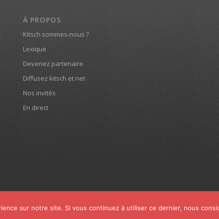
À PROPOS
Kitsch sommes-nous ?
Lexique
Devenez partenaire
Diffusez kitsch et net
Nos invités
En direct
ience sur notre site. Si vous continuez à utiliser ce dernier, nous cons