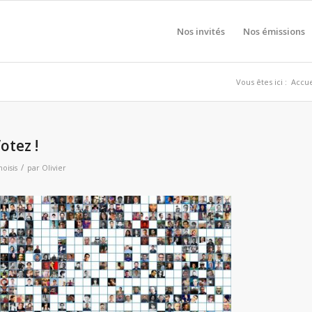
Nos invités
Nos émissions
Vous êtes ici :
Accue
otez !
/
oisis
par
Olivier