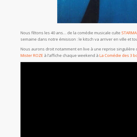
Nous fêtons les 40 ans… de la comédie musicale culte
STARMA
semaine dans notre émisison : le kitsch va arriver en ville et t
Nous aurons droit notamment en live à une reprise singulière d
Mister ROZE
à l’affiche chaque weekend à
La Comédie des 3 b