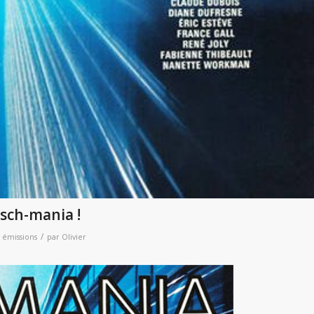
tsch-mania !
/
 émissions
par
Olivier