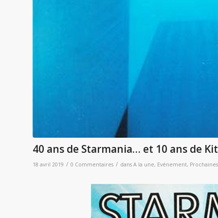
40 ans de Starmania… et 10 ans de Ki
/
/
18 avril 2019
0 Commentaires
dans
A la une
,
Evénement
,
Prochaines