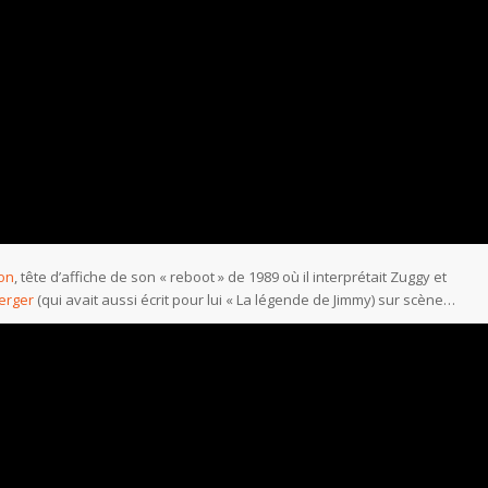
on
, tête d’affiche de son « reboot » de 1989 où il interprétait Zuggy et
erger
(qui avait aussi écrit pour lui « La légende de Jimmy) sur scène…