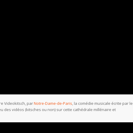
re Videokitsch, par
Notre-Dame-de-Paris
, la comédie musicale écrite par le
 eu des vidéos (kitsches ou non) sur cette cathédrale millénaire et