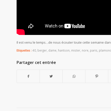
Il est venu le temps…de nous écouter toute cette semaine dans 
Etiquettes :
40
,
berger
,
dame
,
hantson
,
mister
,
nore
,
paris
,
plamon
Partager cet entrée