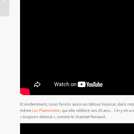
Kitsch » : oui à la vie
et...
Et évidemment, nous ferons aussi un détour musical, dans not
même
Luc Plamondon
, qui elle célèbre ses 20 ans… t in y en a
« toujours debout », comme le chantait Renaud…