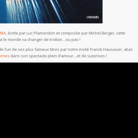
NIA
, écrite par Luc Plamondon et composée par Michel Berger
,
cette
out le monde va changer de trottoir…ou pas !
e l’un de ses plus fameux titres par notre invité Franck Hausauer, alias
ornes
dans son spectacle plein d’amour…et de surprises !