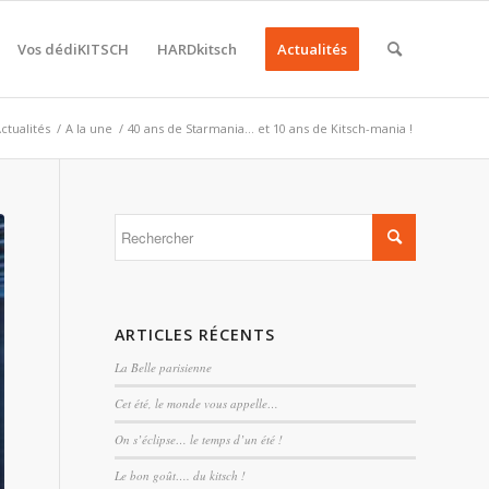
Vos dédiKITSCH
HARDkitsch
Actualités
ctualités
/
A la une
/
40 ans de Starmania… et 10 ans de Kitsch-mania !
ARTICLES RÉCENTS
La Belle parisienne
Cet été, le monde vous appelle…
On s’éclipse… le temps d’un été !
Le bon goût…. du kitsch !