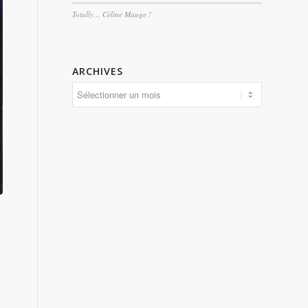
Totally… Céline Mauge !
ARCHIVES