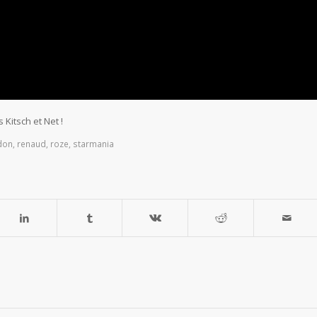
Kitsch et Net !
don
,
renaud
,
roze
,
starmania