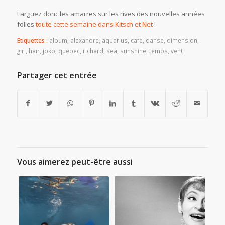
Larguez donc les amarres sur les rives des nouvelles années
folles
toute cette semaine dans Kitsch et Net
!
Etiquettes :
album
,
alexandre
,
aquarius
,
cafe
,
danse
,
dimension
,
girl
,
hair
,
joko
,
quebec
,
richard
,
sea
,
sunshine
,
temps
,
vent
Partager cet entrée
Vous aimerez peut-être aussi