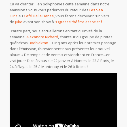
Ca va chanter… en polyphonies cette semaine dans notre
émission ! Nous vous parlerons du retour des
Les Sea
Girls
au
Café De la Danse
, vous ferons découvrir l’univers
de
Juko
avant son show à l’
Ogresse théâtre associatif
…
D’autre part, nous accueillerons en tant qu’invité de la
semaine
Alexandre Richard
, chanteur du groupe de pirates
québécois
Bodh’aktan
… Cinq ans après leur premier passage
dans l’émission, ils reviennent nous présenter leur nouvel
album « De temps et de vents » et viendront en France…en
vrai jouer face à vous : le 22 janvier à Nantes, le 23 à Paris, le
24 à Flayat, le 25 à Montenay et le 26 à Reims !