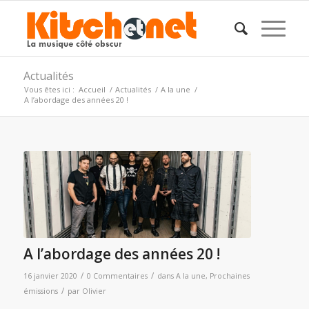
Actualités
Vous êtes ici :
Accueil
/
Actualités
/
A la une
/
A l’abordage des années 20 !
A l’abordage des années 20 !
/
/
16 janvier 2020
0 Commentaires
dans
A la une
,
Prochaines
/
émissions
par
Olivier