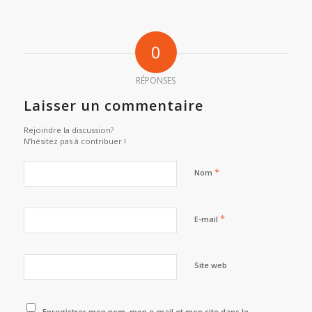
0
RÉPONSES
Laisser un commentaire
Rejoindre la discussion?
N’hésitez pas à contribuer !
*
Nom
*
E-mail
Site web
Enregistrer mon nom, mon e-mail et mon site dans le