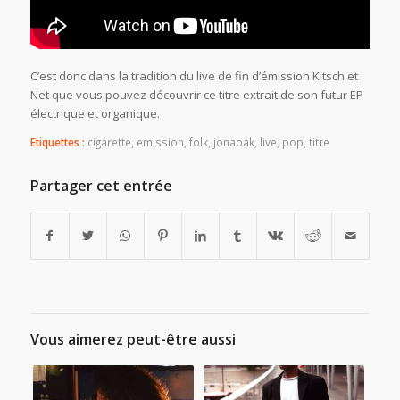
C’est donc dans la tradition du live de fin d’émission Kitsch et
Net que vous pouvez découvrir ce titre extrait de son futur EP
électrique et organique.
Etiquettes :
cigarette
,
emission
,
folk
,
jonaoak
,
live
,
pop
,
titre
Partager cet entrée
Vous aimerez peut-être aussi