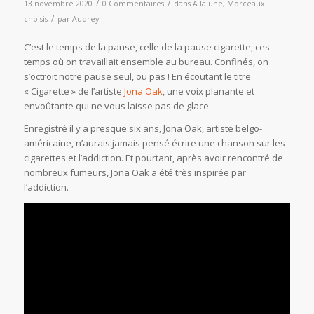
/
/
13 novembre 2020
0 Commentaires
dans
A la une
,
Morceaux
/
choisis
par
Audrey
C’est le temps de la pause, celle de la pause cigarette, ces
temps où on travaillait ensemble au bureau. Confinés, on
s’octroit notre pause seul, ou pas ! En écoutant le titre
« Cigarette » de l’artiste
Jona Oak
, une voix planante et
envoûtante qui ne vous laisse pas de glace.
Enregistré il y a presque six ans, Jona Oak, artiste belgo-
américaine, n’aurais jamais pensé écrire une chanson sur les
cigarettes et l’addiction. Et pourtant, après avoir rencontré de
nombreux fumeurs, Jona Oak a été très inspirée par
l’addiction.