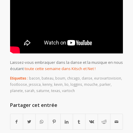
Laissez-vous embraquer dans la danse et la musique en nous
écutant
toute cette semaine dans Kitsch et Net !
Etiquettes :
bacon
,
bateau
,
boum
,
chicago
,
danse
,
eurovartovision
,
footloose
,
jessica
,
kenny
,
kevin
,
lio
,
loggins
,
mouche
,
parker
,
planete
,
sarah
,
saturne
,
texas
,
vartoch
Partager cet entrée