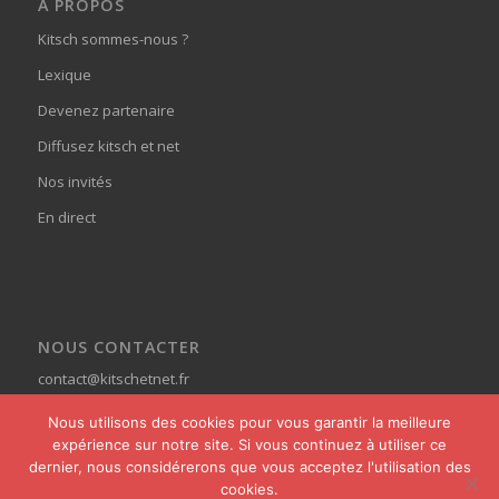
À PROPOS
Kitsch sommes-nous ?
Lexique
Devenez partenaire
Diffusez kitsch et net
Nos invités
En direct
NOUS CONTACTER
contact@kitschetnet.fr
Nous utilisons des cookies pour vous garantir la meilleure
expérience sur notre site. Si vous continuez à utiliser ce
dernier, nous considérerons que vous acceptez l'utilisation des
cookies.