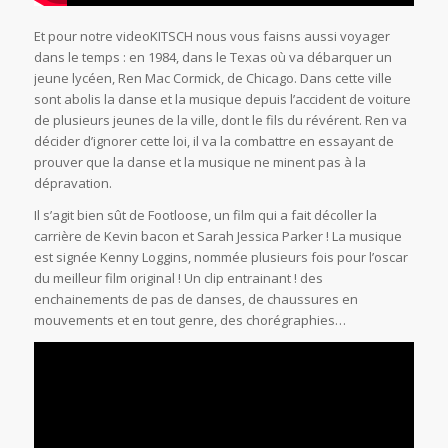
Et pour notre videoKITSCH nous vous faisns aussi voyager
dans le temps : en 1984, dans le Texas où va débarquer un
jeune lycéen, Ren Mac Cormick, de Chicago. Dans cette ville
sont abolis la danse et la musique depuis l’accident de voiture
de plusieurs jeunes de la ville, dont le fils du révérent. Ren va
décider d’ignorer cette loi, il va la combattre en essayant de
prouver que la danse et la musique ne minent pas à la
dépravation.
Il s’agit bien sût de Footloose, un film qui a fait décoller la
carrière de Kevin bacon et Sarah Jessica Parker ! La musique
est signée Kenny Loggins, nommée plusieurs fois pour l’oscar
du meilleur film original ! Un clip entrainant ! des
enchainements de pas de danses, de chaussures en
mouvements et en tout genre, des chorégraphies…