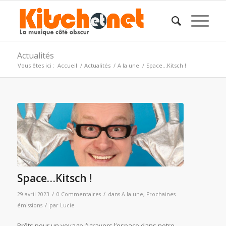
Actualités
Vous êtes ici :
Accueil
/
Actualités
/
A la une
/
Space…Kitsch !
Space…Kitsch !
/
/
29 avril 2023
0 Commentaires
dans
A la une
,
Prochaines
/
émissions
par
Lucie
Prêts pour un voyage à travers l’espace dans notre