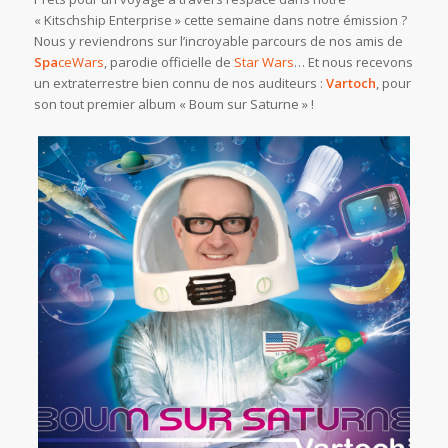
« Kitschship Enterprise » cette semaine dans notre émission ?
Nous y reviendrons sur l’incroyable parcours de nos amis de
Spa
ceWars
, parodie officielle de
Star Wars
… Et nous recevons
un extraterrestre bien connu de nos auditeurs :
Vartoch
, pour
son tout premier album « Boum sur Saturne » !