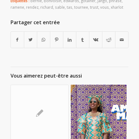
Etiquettes :
bernie
,
bonvoisin
,
edwards
,
gotainer
,
jango
,
phrase
,
ramene
,
rendez
,
richard
,
sable
,
tas
,
tournee
,
trust
,
vous
,
xharlot
Partager cet entrée
Vous aimerez peut-être aussi