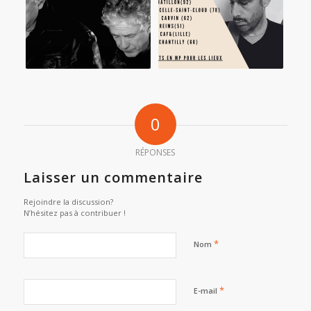
0
RÉPONSES
Laisser un commentaire
Rejoindre la discussion?
N’hésitez pas à contribuer !
*
Nom
*
E-mail