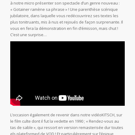
à notre micro présenter son spectacle d’un genre nouveau :
« Gotainer ramène sa phrase » ! Une parenthèse scénique
jubilatoire, dans laquelle vous redécouvrirez ses textes les
plus tonitruants, mis à nus et rejoués de façon surprenante. Il
vous en fera la démonstration en fin d’émisson, mais chut !
C’est une surprise…
L’occasion également de revenir dans notre vidéoKITSCH, sur
le film culte dont il fut la vedette en 1990 ; « Rendez-vous au
tas de sable », qui ressort en version remasterisée dur toutes
els plateformed de VOD ! Et particulièrement sur l’épique