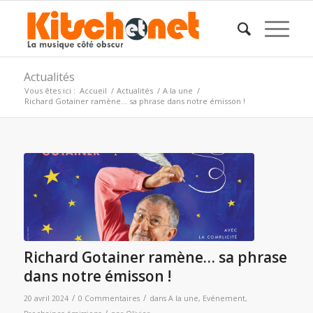
Actualités
Vous êtes ici :
Accueil
/
Actualités
/
A la une
/
Richard Gotainer ramène… sa phrase dans notre émisson !
Richard Gotainer ramène… sa phrase
dans notre émisson !
/
/
20 avril 2024
0 Commentaires
dans
A la une
,
Evénement
,
/