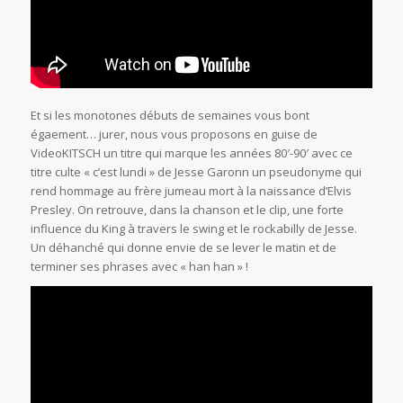
Et si les monotones débuts de semaines vous bont
égaement… jurer, nous vous proposons en guise de
VideoKITSCH un titre qui marque les années 80′-90′ avec ce
titre culte « c’est lundi » de Jesse Garonn un pseudonyme qui
rend hommage au frère jumeau mort à la naissance d’Elvis
Presley. On retrouve, dans la chanson et le clip, une forte
influence du King à travers le swing et le rockabilly de Jesse.
Un déhanché qui donne envie de se lever le matin et de
terminer ses phrases avec « han han » !