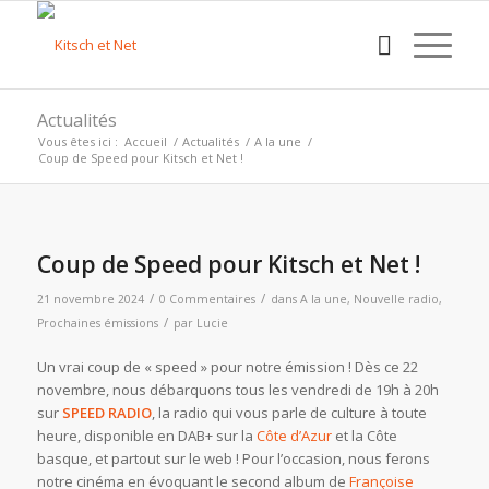
Actualités
Vous êtes ici :
Accueil
/
Actualités
/
A la une
/
Coup de Speed pour Kitsch et Net !
Coup de Speed pour Kitsch et Net !
/
/
21 novembre 2024
0 Commentaires
dans
A la une
,
Nouvelle radio
,
/
Prochaines émissions
par
Lucie
Un vrai coup de « speed » pour notre émission ! Dès ce 22
novembre, nous débarquons tous les vendredi de 19h à 20h
sur
SPEED RADIO
, la radio qui vous parle de culture à toute
heure, disponible en DAB+ sur la
Côte d’Azur
et la Côte
basque, et partout sur le web ! Pour l’occasion, nous ferons
notre cinéma en évoquant le second album de
Françoise