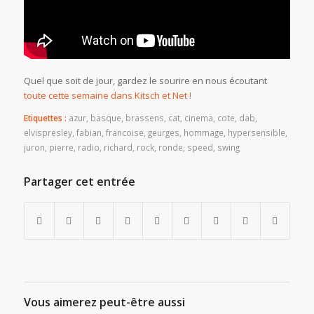
Quel que soit de jour, gardez le sourire en nous écoutant
toute cette semaine dans Kitsch et Net !
Etiquettes :
azur
,
basque
,
brassens
,
cat
,
cinema
,
cote
,
dab
,
elvispresley
,
fabian
,
francoise
,
geurges
,
hommage
,
hypersensible
,
juron
,
pierre
,
radio
,
richard
,
rock
,
ronde
,
speed
,
swing
Partager cet entrée
Vous aimerez peut-être aussi