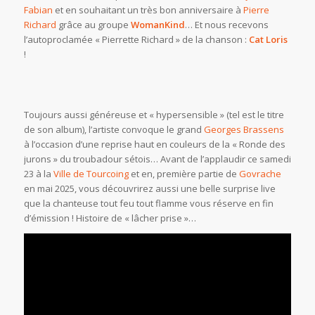
Fabian
et en souhaitant un très bon anniversaire à
Pierre
Richard
grâce au groupe
WomanKind
… Et nous recevons
l’autoproclamée « Pierrette Richard » de la chanson :
Cat Loris
!
Toujours aussi généreuse et « hypersensible » (tel est le titre
de son album), l’artiste convoque le grand
Georges Brassens
à l’occasion d’une reprise haut en couleurs de la « Ronde des
jurons » du troubadour sétois… Avant de l’applaudir ce samedi
23 à la
Ville de Tourcoing
et en, première partie de
Govrache
en mai 2025, vous découvrirez aussi une belle surprise live
que la chanteuse tout feu tout flamme vous réserve en fin
d’émission ! Histoire de « lâcher prise »…