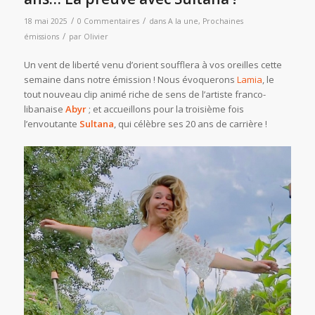
/
/
18 mai 2025
0 Commentaires
dans
A la une
,
Prochaines
/
émissions
par
Olivier
Un vent de liberté venu d’orient soufflera à vos oreilles cette
semaine dans notre émission ! Nous évoquerons
Lamia
, le
tout nouveau clip animé riche de sens de l’artiste franco-
libanaise
Abyr
; et accueillons pour la troisième fois
l’envoutante
Sultana
, qui célèbre ses 20 ans de carrière !