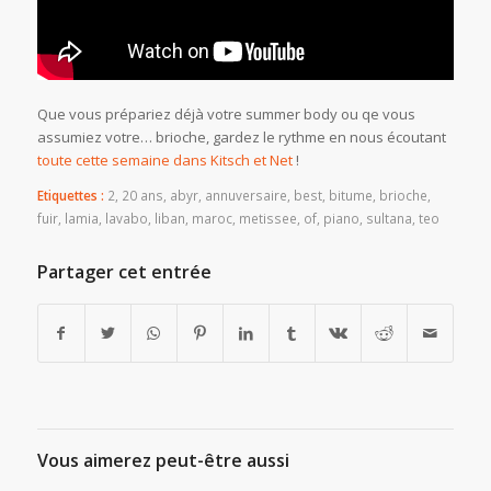
Que vous prépariez déjà votre summer body ou qe vous
assumiez votre… brioche, gardez le rythme en nous écoutant
toute cette semaine dans Kitsch et Net
!
Etiquettes :
2
,
20 ans
,
abyr
,
annuversaire
,
best
,
bitume
,
brioche
,
fuir
,
lamia
,
lavabo
,
liban
,
maroc
,
metissee
,
of
,
piano
,
sultana
,
teo
Partager cet entrée
Vous aimerez peut-être aussi