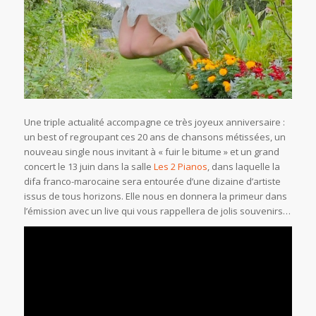
Une triple actualité accompagne ce très joyeux anniversaire :
un best of regroupant ces 20 ans de chansons métissées, un
nouveau single nous invitant à « fuir le bitume » et un grand
concert le 13 juin dans la salle
Les 2 Pianos
, dans laquelle la
difa franco-marocaine sera entourée d’une dizaine d’artiste
issus de tous horizons. Elle nous en donnera la primeur dans
l’émission avec un live qui vous rappellera de jolis souvenirs…