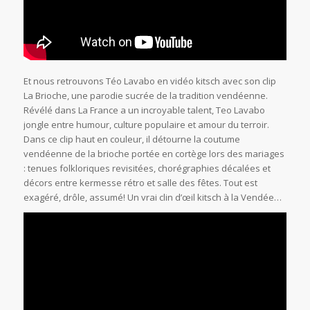
Et nous retrouvons Téo Lavabo en vidéo kitsch avec son clip
La Brioche, une parodie sucrée de la tradition vendéenne.
Révélé dans La France a un incroyable talent, Teo Lavabo
jongle entre humour, culture populaire et amour du terroir.
Dans ce clip haut en couleur, il détourne la coutume
vendéenne de la brioche portée en cortège lors des mariages
: tenues folkloriques revisitées, chorégraphies décalées et
décors entre kermesse rétro et salle des fêtes. Tout est
exagéré, drôle, assumé! Un vrai clin d’œil kitsch à la Vendée…