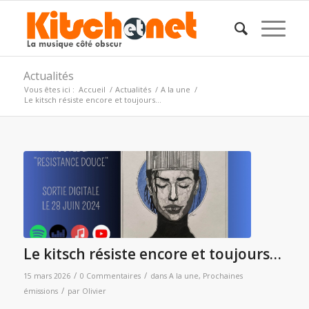
Actualités
Vous êtes ici :
Accueil
/
Actualités
/
A la une
/
Le kitsch résiste encore et toujours…
Le kitsch résiste encore et toujours…
/
/
15 mars 2026
0 Commentaires
dans
A la une
,
Prochaines
/
émissions
par
Olivier