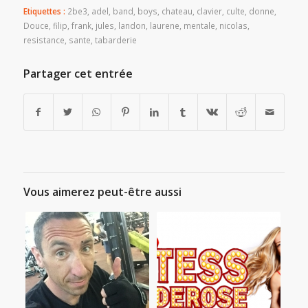
Etiquettes :
2be3
,
adel
,
band
,
boys
,
chateau
,
clavier
,
culte
,
donne
,
Douce
,
filip
,
frank
,
jules
,
landon
,
laurene
,
mentale
,
nicolas
,
resistance
,
sante
,
tabarderie
Partager cet entrée
Vous aimerez peut-être aussi