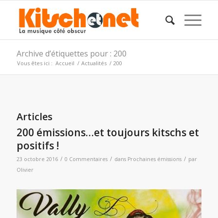
Archive d’étiquettes pour : 200
Vous êtes ici :
Accueil
/
Actualités
/
200
Articles
200 émissions…et toujours kitschs et
positifs !
/
/
/
23 octobre 2016
0 Commentaires
dans
Prochaines émissions
par
Olivier