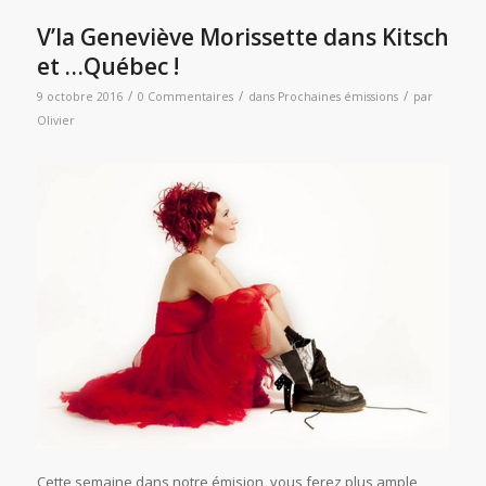
V’la Geneviève Morissette dans Kitsch
et …Québec !
/
/
/
9 octobre 2016
0 Commentaires
dans
Prochaines émissions
par
Olivier
Cette semaine dans notre émision, vous ferez plus ample