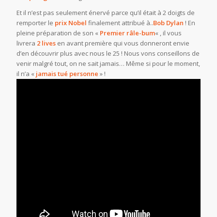
Et il n’est pas seulement énervé parce qu’il était à 2 doigts de
remporter le
prix Nobel
finalement attribué à..
Bob
Dylan
! En
pleine préparation de son «
Premier râle-bum
« , il vous
livrera
2 lives
en avant première qui vous donneront envie
d’en découvrir plus avec nous le 25 ! Nous vons conseillons de
venir malgré tout, on ne sait jamais… Même si pour le moment,
il n’a «
jamais tué personne
» !