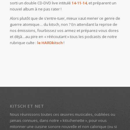
sorti un double CD-DVD live intitulé
14-11-14
, et préparent un
nouvel album à ne pas rater !
Alors plutôt que de s’entre-tuer, mieux vaut mener ce genre de
guerre atomique… du kitsch, non ? En attendant la reprise de
nos émissions, fourbissez vos armez et préparez-vous dores
et déjà…au pire en « réécoutant » tous les podcasts de notre
rubrique culte :
le HARDkitsch
!
KITSCH ET NET
Nous réunissons toutes ces œuvres musicales, oubliées ou
jamais connues, dans notre « kitschenette », pour vous
mitonner une cuisine sonore nouvelle et non calorique (ou si