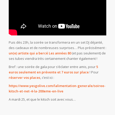
Puis dès 23h, la soirée se transformera en un set DJ déjanté,
des cadeaux et de nombreuses surprises… Plus précisément :
un(e) artiste qui a bercé
Les
années 80
(et pas seulement) de
ses tubes viendra très certainement chanter également !
Bref : une soirée de gala pour s’éclater entre amis, pour
5
euros seulement en prévente et 7 euros sur place
! Pour
réserver vos places
, c’est ici :
https://www.yesgolive.com/
lalimentation-generale/
soiree-
kitsch-et-net-4-la-2
00eme-en-live
A mardi 25, et que le kitsch soit avec vous…