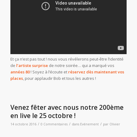
Et ça n’est pas tout ! nous vous révélerons peut-être l’identité
de
l’artiste surprise
de notre soirée… qui a marqué vos
années 80
! Soyez à l’écoute et
réservez dès maintenant vos
places
, pour applaudir Bob et tous les autres !
Venez fêter avec nous notre 200ème
en live le 25 octobre !
/
/
/
14 octobre 2016
0 Commentaires
dans
Evénement
par
Olivier