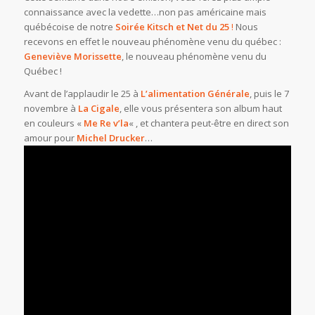
connaissance avec la vedette…non pas américaine mais
québécoise de notre
Soirée Kitsch et Net du 25
!
Nous
recevons en effet le nouveau phénomène venu du québec :
Geneviève Morissette
, le nouveau phénomène venu du
Québec !
Avant de l’applaudir le 25 à
L’alimentation Générale
, puis le 7
novembre à
La Cigale
, elle vous présentera son album haut
en couleurs «
Me Re v’la
« , et chantera peut-être en direct son
amour pour
Michel Drucker
…