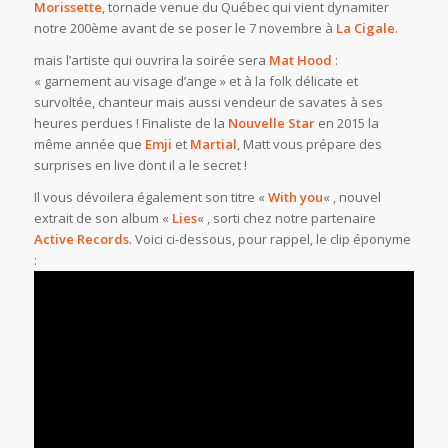
Morissette
, tornade venue du Québec qui vient dynamiter
notre 200ème avant de se poser le 7 novembre à
La Cigale
.
mais l’artiste qui ouvrira la soirée sera
Mat Hood
:
« garnement au visage d’ange » et à la folk délicate et
survoltée, chanteur mais aussi vendeur de savates à ses
heures perdues ! Finaliste de la
Nouvelle Star
en 2015 la
même année que
Emji
et
Martial
, Matt vous prépare des
surprises en live dont il a le secret !
Il vous dévoilera également son titre «
With you
« , nouvel
extrait de son album «
Lies
« , sorti chez notre partenaire
Active Records
. Voici ci-dessous, pour rappel, le clip éponyme
: