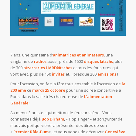
7 ans, une quinzaine d’
animatrices et animateurs
, une
vingtaine de
radios
aussi, près de 1600
disques kitschs
, plus
de 700
bizarreries HARDkitsches
et tous les fous-rires qui
vont avec, plus de 150
invités
et… presque 200
émissions
!
Pour l’occasion, on fait la fête tous ensemble à l’occasion de
la
200 ème
ce
mardi 25 octobre
pour une soirée concert live à
Paris, dans la salle très chaleureuse de
L’alimentation
Générale
!
Au menu, 3 artistes qui mettront le feu sur scène : Vous
connaissez déjà
Bob Dirham
, « Flop singer » et songwriter de
mauvais poil qui viendra présenter des titres de son
«
Premier Râle-Bum
« , et vous venez de découvrir
Geneviève