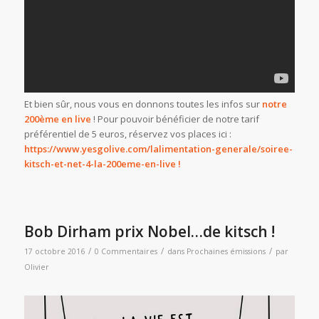
Et bien sûr, nous vous en donnons toutes les infos sur
notre
200ème en live
! Pour pouvoir bénéficier de notre tarif
préférentiel de 5 euros, réservez vos places ici :
https://www.yesgolive.com/lalimentation-generale/soiree-
kitsch-et-net-4-la-200eme-en-live !
Bob Dirham prix Nobel…de kitsch !
/
/
/
17 octobre 2016
0 Commentaires
dans
Prochaines émissions
par
Olivier