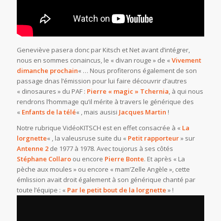
Geneviève pasera donc par Kitsch et Net avant d’intégrer,
nous en sommes conaincus, le « divan rouge » de «
Vivement
dimanche prochain
« … Nous profiterons également de son
passage dnas l’émission pour lui faire découvrir d’autres
« dinosaures » du PAF :
Pierre « magic » Tchernia
, à qui nous
rendrons l’hommage qu’il mérite à travers le générique des
«
Enfants de la télé
« , mais ausisi
Jacques Martin
!
Notre rubrique VidéoKITSCH est en effet consacrée à «
La
lorgnette
« , la valeusruse suite du «
Petit rapporteur
» sur
Antenne 2
de 1977 à 1978. Avec toujorus à ses côtés
Stéphane Collaro
ou encore
Pierre Bonte
. Et après « La
pèche aux moules » ou encore « mam’Zelle Angèle », cette
émlission avait droit également à son générique chanté par
toute l’équipe : «
Par le petit bout de la lorgnette
» !