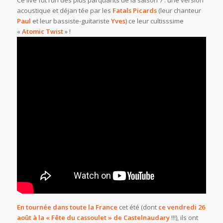
Ce live fut l’un des plus parquants de la saison 7 : une version
acoustique et déjan tée par les
Fatals Picards
(leur chanteur
Paul
et leur bassiste-guitariste
Yves
) ce leur cultisssime
«
Atomic Twist
» !
En tournée dans toute la France
cet été (dont
ce vendredi 26
août à la « Fête du cassoulet » de Castelnaudary
!!!), ils ont