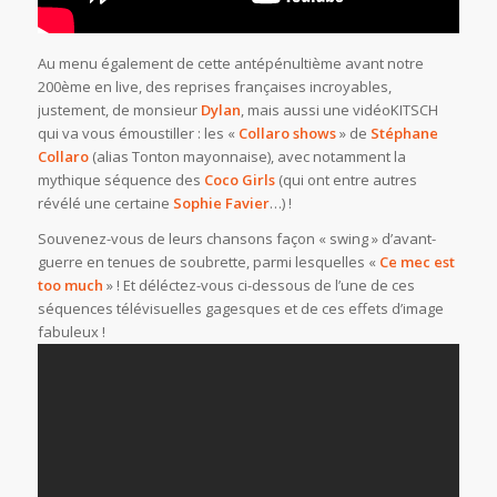
Au menu également de cette antépénultième avant notre
200ème en live, des reprises françaises incroyables,
justement, de monsieur
Dylan
, mais aussi une vidéoKITSCH
qui va vous émoustiller : les «
Collaro shows
» de
Stéphane
Collaro
(alias Tonton mayonnaise), avec notamment la
mythique séquence des
Coco Girls
(qui ont entre autres
révélé une certaine
Sophie Favier
…) !
Souvenez-vous de leurs chansons façon « swing » d’avant-
guerre en tenues de soubrette, parmi lesquelles «
Ce mec est
too much
» ! Et déléctez-vous ci-dessous de l’une de ces
séquences télévisuelles gagesques et de ces effets d’image
fabuleux !