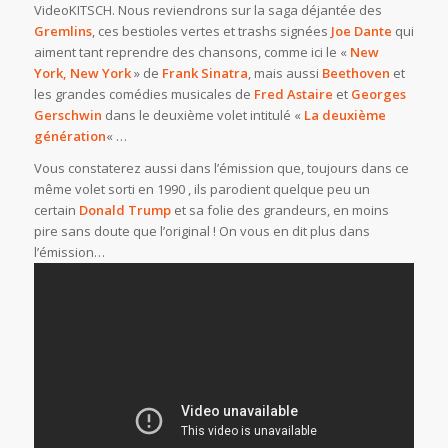
VideoKITSCH. Nous reviendrons sur la saga déjantée des
Gremlins
, ces bestioles vertes et trashs signées
Joe Dante
qui
aiment tant reprendre des chansons, comme ici le «
New
York, New York
» de
Frank Sinatra
, mais aussi
Beethoven
et
les grandes comédies musicales de
Fred Astaire
et
Georges
Gerschwin
dans le deuxième volet intitulé «
La deuxième
génération
« …
Vous constaterez aussi dans l’émission que, toujours dans ce
même volet sorti en 1990 , ils parodient quelque peu un
certain
Donald Trump
et sa folie des grandeurs, en moins
pire sans doute que l’original ! On vous en dit plus dans
l’émission…