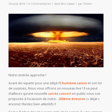
/
/
/
26 août 2016
0 Commentaires
dans
Non classé
par
Olivier
Notre rentrée approche !
Avant de repartir pour une (déjà !!!)
huitième saison
et son lot
de surpises, Nous vous offrons un nouveau live ! Il se peut
d’ailleurs qu’une nouvelle
soirée concert
en public vous soir
proposée à l’ocassion de notre…
200ème émission
(« déjà! »
encore) ! Restez bien attentifs !!