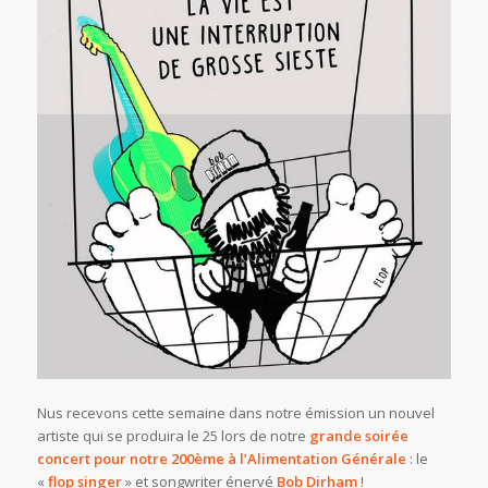
Nus recevons cette semaine dans notre émission un nouvel
artiste qui se produira le 25 lors de notre
grande soirée
concert pour notre 200ème à l’Alimentation Générale
: le
«
flop singer
» et songwriter énervé
Bob Dirham
!