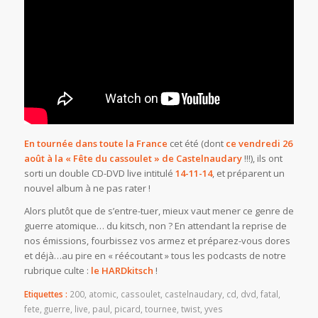
En tournée dans toute la France
cet été (dont
ce vendredi 26
août à la « Fête du cassoulet » de Castelnaudary
!!!), ils ont
sorti un double CD-DVD live intitulé
14-11-14
, et préparent un
nouvel album à ne pas rater !
Alors plutôt que de s’entre-tuer, mieux vaut mener ce genre de
guerre atomique… du kitsch, non ? En attendant la reprise de
nos émissions, fourbissez vos armez et préparez-vous dores
et déjà…au pire en « réécoutant » tous les podcasts de notre
rubrique culte :
le HARDkitsch
!
Etiquettes :
200
,
atomic
,
cassoulet
,
castelnaudary
,
cd
,
dvd
,
fatal
,
fete
,
guerre
,
live
,
paul
,
picard
,
tournee
,
twist
,
yves