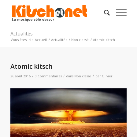
Actualités
Vous êtes ici :
Accueil
/
Actualités
/
Non classé
/
Atomic kitsch
Atomic kitsch
/
/
/
26 août 2016
0 Commentaires
dans
Non classé
par
Olivier