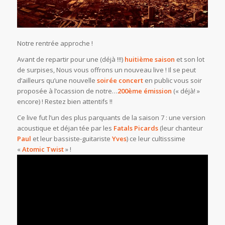
Notre rentrée approche !
Avant de repartir pour une (déjà !!!)
huitième saison
et son lot
de surpises, Nous vous offrons un nouveau live ! Il se peut
d’ailleurs qu’une nouvelle
soirée concert
en public vous soir
proposée à l’ocassion de notre…
200ème émission
(« déjà! »
encore) ! Restez bien attentifs !!
Ce live fut l’un des plus parquants de la saison 7 : une version
acoustique et déjan tée par les
Fatals Picards
(leur chanteur
Paul
et leur bassiste-guitariste
Yves
) ce leur cultisssime
«
Atomic Twist
» !