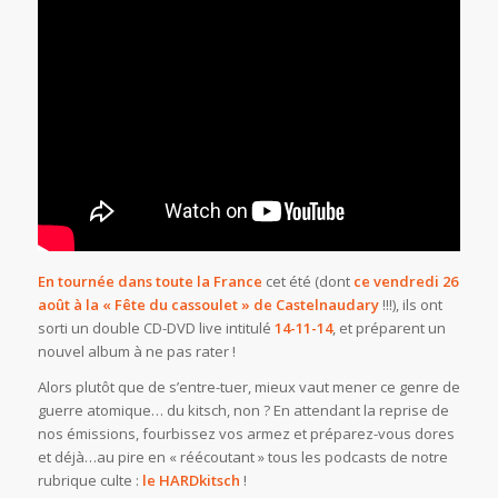
En tournée dans toute la France
cet été (dont
ce vendredi 26
août à la « Fête du cassoulet » de Castelnaudary
!!!), ils ont
sorti un double CD-DVD live intitulé
14-11-14
, et préparent un
nouvel album à ne pas rater !
Alors plutôt que de s’entre-tuer, mieux vaut mener ce genre de
guerre atomique… du kitsch, non ? En attendant la reprise de
nos émissions, fourbissez vos armez et préparez-vous dores
et déjà…au pire en « réécoutant » tous les podcasts de notre
rubrique culte :
le HARDkitsch
!