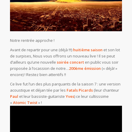
Notre rentrée approche !
Avant de repartir pour une (déjà !!!)
huitième saison
et son lot
de surpises, Nous vous offrons un nouveau live ! Il se peut
d’ailleurs qu’une nouvelle
soirée concert
en public vous soir
proposée à l’ocassion de notre…
200ème émission
(« déjà! »
encore) ! Restez bien attentifs !!
Ce live fut l’un des plus parquants de la saison 7 : une version
acoustique et déjan tée par les
Fatals Picards
(leur chanteur
Paul
et leur bassiste-guitariste
Yves
) ce leur cultisssime
«
Atomic Twist
» !