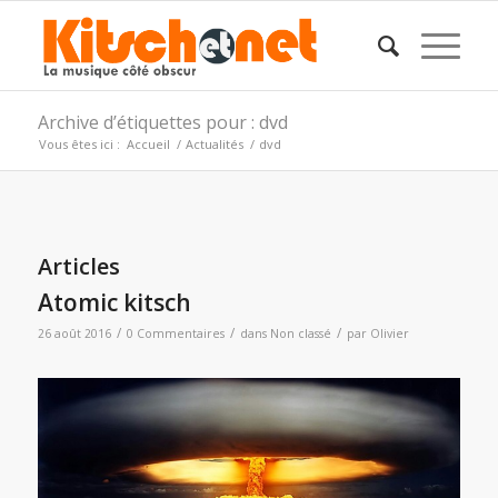
Archive d’étiquettes pour : dvd
Vous êtes ici :
Accueil
/
Actualités
/
dvd
Articles
Atomic kitsch
/
/
/
26 août 2016
0 Commentaires
dans
Non classé
par
Olivier