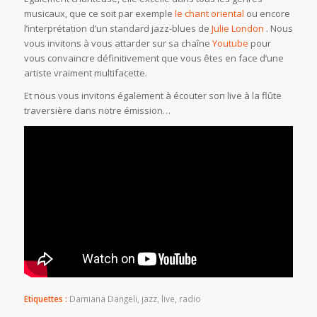
musicaux, que ce soit par exemple
le chant oriental
ou encore
l’interprétation d’un standard jazz-blues de
Julie London
. Nous
vous invitons à vous attarder sur sa chaîne
Youtube
pour
vous convaincre définitivement que vous êtes en face d’une
artiste vraiment multifacette.
Et nous vous invitons également à écouter son live à la flûte
traversière dans notre émission…
Etiquettes :
Damiana Dangeli
,
jazz
,
live
,
radio