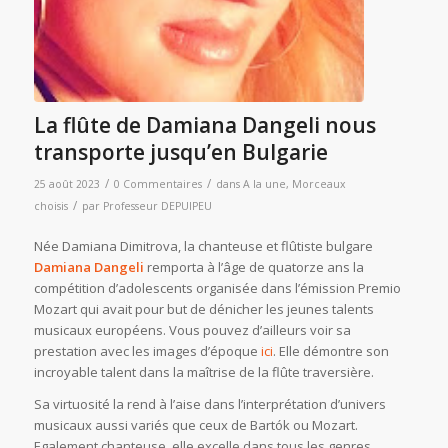
La flûte de Damiana Dangeli nous
transporte jusqu’en Bulgarie
/
/
25 août 2023
0 Commentaires
dans
A la une
,
Morceaux
/
choisis
par
Professeur DEPUIPEU
Née Damiana Dimitrova, la chanteuse et flûtiste bulgare
Damiana Dangeli
remporta à l’âge de quatorze ans la
compétition d’adolescents organisée dans l’émission Premio
Mozart qui avait pour but de dénicher les jeunes talents
musicaux européens. Vous pouvez d’ailleurs voir sa
prestation avec les images d’époque
ici
. Elle démontre son
incroyable talent dans la maîtrise de la flûte traversière.
Sa virtuosité la rend à l’aise dans l’interprétation d’univers
musicaux aussi variés que ceux de Bartók ou Mozart.
Egalement chanteuse, elle excelle dans tous les genres