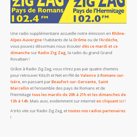
Une radio supplémentaire accueille notre émission en
Rhône-
Alpes-Auvergne
! habitants de la
Drôme
ou de l’
Ardèche
,
vous pouvez désormais nous écouter
dès ce mardi et ce
dimanche
sur
Radio Zig Zag
, la radio du grand Grand
Rovaltain !
Grâce à Radio Zig Zag, vous n’irez pas par quatre chemins
pour retrouver Kitsch et Net en FM de
Valence
à
Romans-sur-
Isére
, en passant par
Beaufort-sur-Gervante, Saint
Marcellin
et l’ensemble des pays de Romans et de
l’Hermitage
tous les mardis de 20h à 21h et les dimanches de
13h à 14h
. Mais ausi, evidemment sur internet
en cliquant ici
!
A très vite sur Radio Zig Zag, et
toutes nos radios partenaires
!