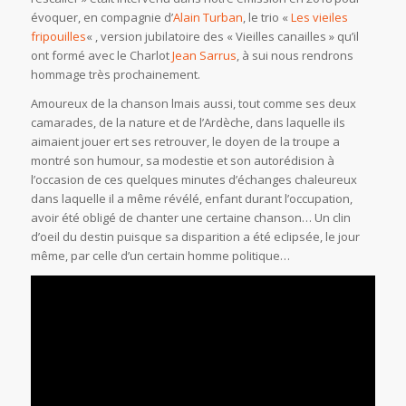
évoquer, en compagnie d’
Alain Turban
, le trio «
Les vieiles
fripouilles
« , version jubilatoire des « Vieilles canailles » qu’il
ont formé avec le Charlot
Jean Sarrus
, à sui nous rendrons
hommage très prochainement.
Amoureux de la chanson lmais aussi, tout comme ses deux
camarades, de la nature et de l’Ardèche, dans laquelle ils
aimaient jouer ert ses retrouver, le doyen de la troupe a
montré son humour, sa modestie et son autorédision à
l’occasion de ces quelques minutes d’échanges chaleureux
dans laquelle il a même révélé, enfant durant l’occupation,
avoir été obligé de chanter une certaine chanson… Un clin
d’oeil du destin puisque sa disparition a été eclipsée, le jour
même, par celle d’un certain homme politique…