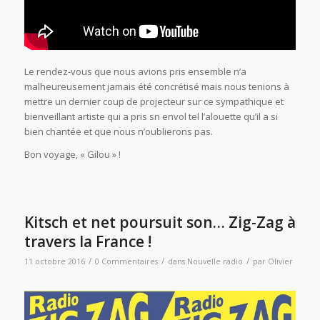
Le rendez-vous que nous avions pris ensemble n’a
malheureusement jamais été concrétisé mais nous tenions à
mettre un dernier coup de projecteur sur ce sympathique et
bienveillant artiste qui a pris sn envol tel l’alouette qu’il a si
bien chantée et que nous n’oublierons pas.
Bon voyage, « Gilou » !
Kitsch et net poursuit son… Zig-Zag à
travers la France !
/
/
/
11 octobre 2016
0 Commentaires
dans
Nouvelle radio
par
Olivier