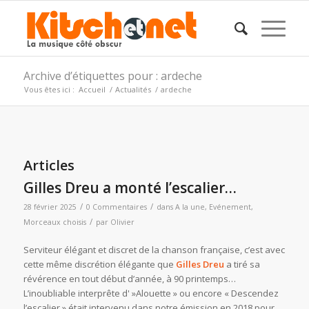
Archive d’étiquettes pour : ardeche
Vous êtes ici :
Accueil
/
Actualités
/
ardeche
Articles
Gilles Dreu a monté l’escalier…
/
/
28 février 2025
0 Commentaires
dans
A la une
,
Evénement
,
/
Morceaux choisis
par
Olivier
Serviteur élégant et discret de la chanson française, c’est avec
cette même discrétion élégante que
Gilles Dreu
a tiré sa
révérence en tout début d’année, à 90 printemps…
L’inoubliable interprête d' »Alouette » ou encore « Descendez
l’escalier » était intervenu dans notre émission en 2018 pour