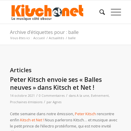
Archive d’étiquettes pour : balle
Vous êtes ici :
Accueil
/
Actualités
/
balle
Articles
Peter Kitsch envoie ses « Balles
neuves » dans Kitsch et Net !
/
/
14 octobre 2021
0 Commentaires
dans
A la une
,
Evénement
,
/
Prochaines émissions
par
Agnes
Cette semaine dans notre émission,
Peter Kitsch
rencontre
enfin
Kitsch et Net !
Nous parlerons Kitsch… et musique avec
le petit prince de l’électro protéiforme, qui est notre invité