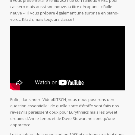
Il vous présentera le remix 2021 de son fameux « ABC pour
casser » mais aussi son nouveau titre décapant : « Balle
neuve » ! Il vous prépare également une surprise en piano-
voix… Kitsch, mais toujours classe !
Enfin, dans notre VideoKITSCH, nous nous poserons uen
question essentielle : de quelle sorte d’étoffe sont faits nos
rêves? Ils paraissent doux pour Eurythmics mais les Sweet
dreams d’Annie Lenox et de Dave Stewart ne sont qu’une
apparence..
Le titre phare du groupe sort en 1983 et cartonne partout dans