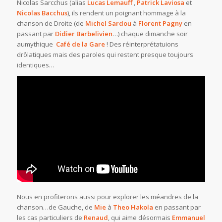
Nicolas Sarcchus (alias
Lucas Lemauff
,
Patrick Laviosa
et
Nicolas
Bacchus
), ils rendent un poignant hommage à la
chanson de Droite (de
Michel Sardou
à
Florent Pagny
en
passant par
Didier Barbelivien
…) chaque dimanche soir
aumythique
Café de la Gare
! Des réinterprétatuions
drôlatiques mais des paroles qui restent presque toujours
identiques…
Nous en profiterons aussi pour explorer les méandres de la
chanson…de Gauche, de
Mie
à
Theo Hakola
en passant par
les cas particuliers de
Renaud
, qui aime désormais
Emmanuel