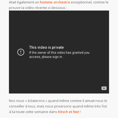
était également un
homme-orchestre
exceptionnel, comme le
prouve la vidéo récente ci-dessous :
Nos nous « éclaterons » quand même comme il aimait nous le
conseiller à tous, mais nous pnsersons quand même très fiot
à lui toute cette semaine dans
Kitsch et Net
!