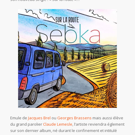
Emule de
Jacques Brel
ou
Georges Brassens
mais aussi élève
du grand parolier
Claude Lemesle
, l’artiste reviendra églement
sur son dernier album, né durant le confinement et intitulé