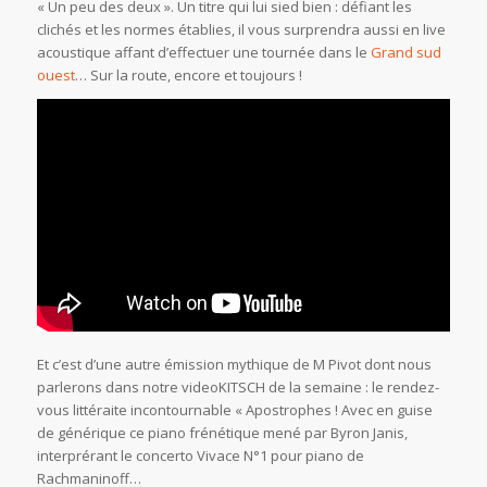
« Un peu des deux ». Un titre qui lui sied bien : défiant les
clichés et les normes établies, il vous surprendra aussi en live
acoustique affant d’effectuer une tournée dans le
Grand sud
ouest
… Sur la route, encore et toujours !
Et c’est d’une autre émission mythique de M Pivot dont nous
parlerons dans notre videoKITSCH de la semaine : le rendez-
vous littéraite incontournable « Apostrophes ! Avec en guise
de générique ce piano frénétique mené par Byron Janis,
interprérant le concerto Vivace N°1 pour piano de
Rachmaninoff…