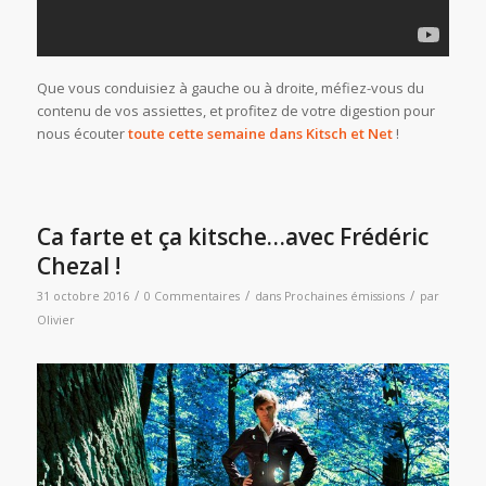
Que vous conduisiez à gauche ou à droite, méfiez-vous du
contenu de vos assiettes, et profitez de votre digestion pour
nous écouter
toute cette semaine dans Kitsch et Net
!
Ca farte et ça kitsche…avec Frédéric
Chezal !
/
/
/
31 octobre 2016
0 Commentaires
dans
Prochaines émissions
par
Olivier