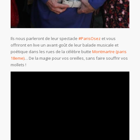
Ils nous parleront de leur spectacle
#ParisOsez
et vous
offriront en live un avant-goût de leur balade musicale et
poétique dans les rues de la célèbre butte
Montmartre (paris
18eme)
… De la magie pour vos oreilles, sans faire souffrir vos
mollets !