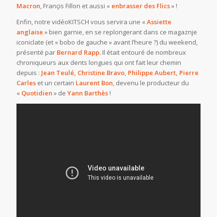
Macron
, Françis Fillon et aussi «
enbrasser des Flics
» !
Enfin, notre vidéoKITSCH vous servira une «
Assiette
anglaise
» bien garnie, en se replongerant dans ce magaznje
iconiclate (et « bobo de gauche » avant l’heure ?) du weekend,
présenté par
Bernard Rapp.
Il était entouré de nombreux
chroniqueurs aux dents longues qui ont fait leur chemin
depuis :
Jean Teulé, Christine Bravo, Philippe Aubert, Pierre
Carles
et un certain
Laurent Bon
, devenu le producteur du
«
Quotidien
» de
Yann Barthès
!