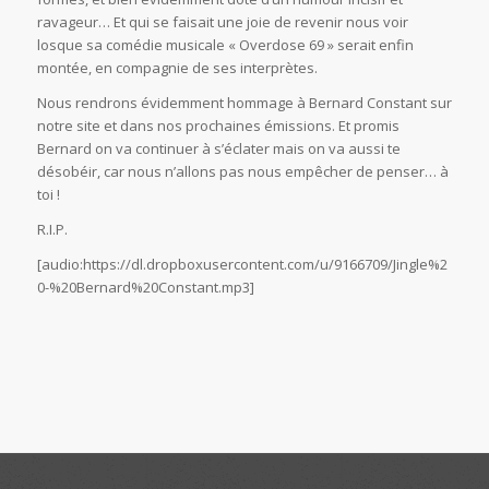
ravageur… Et qui se faisait une joie de revenir nous voir
losque sa comédie musicale « Overdose 69 » serait enfin
montée, en compagnie de ses interprètes.
Nous rendrons évidemment hommage à Bernard Constant sur
notre site et dans nos prochaines émissions. Et promis
Bernard on va continuer à s’éclater mais on va aussi te
désobéir, car nous n’allons pas nous empêcher de penser… à
toi !
R.I.P.
[audio:https://dl.dropboxusercontent.com/u/9166709/Jingle%2
0-%20Bernard%20Constant.mp3]