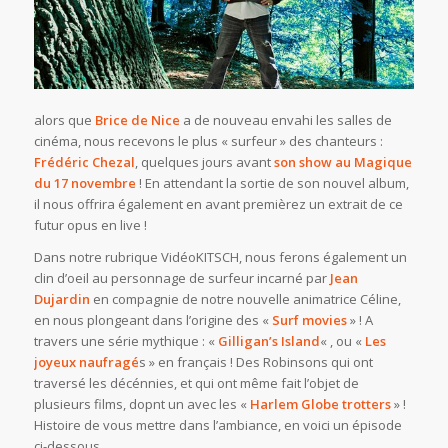
alors que
Brice de Nice
a de nouveau envahi les salles de
cinéma, nous recevons le plus « surfeur » des chanteurs :
Frédéric Chezal
, quelques jours avant
son show au
Magique
du 17 novembre
! En attendant la sortie de son nouvel album,
il nous offrira également en avant premièrez un extrait de ce
futur opus en live !
Dans notre rubrique VidéoKITSCH, nous ferons également un
clin d’oeil au personnage de surfeur incarné par
Jean
Dujardin
en compagnie de notre nouvelle animatrice Céline,
en nous plongeant dans l’origine des «
Surf movies
» ! A
travers une série mythique : «
Gilligan’s Island
« , ou «
Les
joyeux naufragé
s » en français ! Des Robinsons qui ont
traversé les décénnies, et qui ont même fait l’objet de
plusieurs films, dopnt un avec les «
Harlem Globe trotters
» !
Histoire de vous mettre dans l’ambiance, en voici un épisode
ci-dessous…