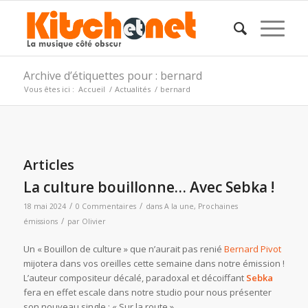
Archive d’étiquettes pour : bernard
Vous êtes ici :
Accueil
/
Actualités
/
bernard
Articles
La culture bouillonne… Avec Sebka !
/
/
18 mai 2024
0 Commentaires
dans
A la une
,
Prochaines
/
émissions
par
Olivier
Un « Bouillon de culture » que n’aurait pas renié
Bernard Pivot
mijotera dans vos oreilles cette semaine dans notre émission !
L’auteur compositeur décalé, paradoxal et décoiffant
Sebka
fera en effet escale dans notre studio pour nous présenter
son nouveau single : « Sur la route »…