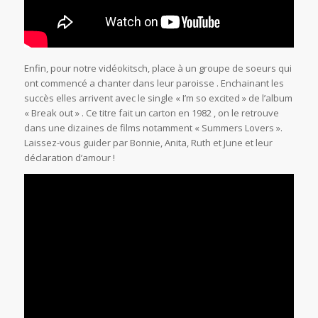
Enfin, pour notre vidéokitsch, place à un groupe de soeurs qui
ont commencé a chanter dans leur paroisse . Enchainant les
succès elles arrivent avec le single « I’m so excited » de l’album
« Break out » . Ce titre fait un carton en 1982 , on le retrouve
dans une dizaines de films notamment « Summers Lovers ».
Laissez-vous guider par Bonnie, Anita, Ruth et June et leur
déclaration d’amour !