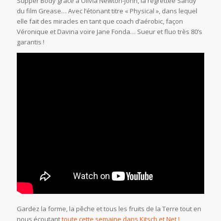
Supper Body grâce à Olivia Newton-John, la regrettée Sandy
du film Grease… Avec l’étonant titre « Physical », dans lequel
elle fait des miracles en tant que coach d’aérobic, façon
Véronique et Davina voire Jane Fonda… Sueur et fluo très 80’s
garantis !
Gardez la forme, la pêche et tous les fruits de la Terre tout en
nous écoutant
toute cette semaine dans Kitsch et Net !