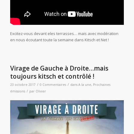
Excitez-vous devant eles terrasses… mais avec modération
en nous écoutant toute la semaine dans Kitsch et Net !
Virage de Gauche à Droite…mais
toujours kitsch et contrôlé !
/
/
23 octobre 2017
0 Commentaires
dans
A la une
,
Prochaines
/
émissions
par
Olivier