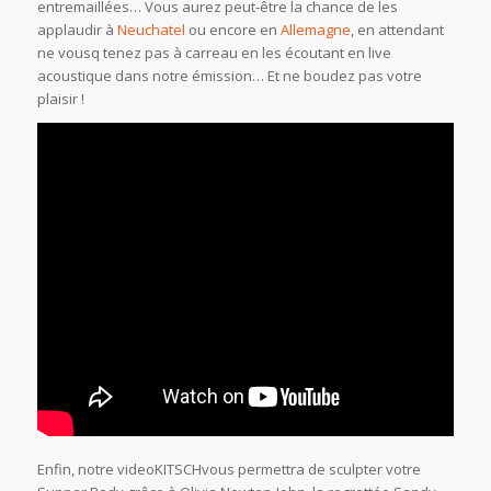
entremaillées… Vous aurez peut-être la chance de les
applaudir à
Neuchatel
ou encore en
Allemagne
, en attendant
ne vousq tenez pas à carreau en les écoutant en live
acoustique dans notre émission… Et ne boudez pas votre
plaisir !
Enfin, notre videoKITSCHvous permettra de sculpter votre