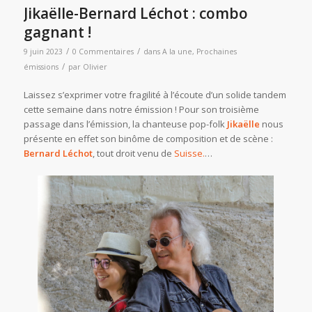
Jikaëlle-Bernard Léchot : combo
gagnant !
/
/
9 juin 2023
0 Commentaires
dans
A la une
,
Prochaines
/
émissions
par
Olivier
Laissez s’exprimer votre fragilité à l’écoute d’un solide tandem
cette semaine dans notre émission ! Pour son troisième
passage dans l’émission, la chanteuse pop-folk
Jikaëlle
nous
présente en effet son binôme de composition et de scène :
Bernard Léchot
, tout droit venu de
Suisse.
…