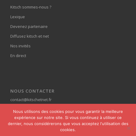
Kitsch sommes-nous ?
Lexique
Devenez partenaire
Diffusez kitsch et net
Nos invités
En direct
NOUS CONTACTER
contact@kitschetnet.fr
Nous utilisons des cookies pour vous garantir la meilleure
expérience sur notre site. Si vous continuez à utiliser ce
dernier, nous considérerons que vous acceptez l'utilisation des
cookies.