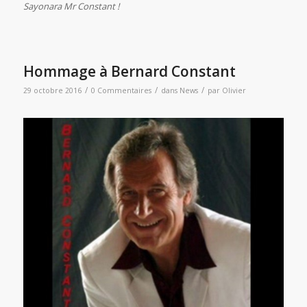
Sayonara Mr Constant !
Hommage à Bernard Constant
/
/
/
29 octobre 2016
0 Commentaires
dans
News
par
Olivier