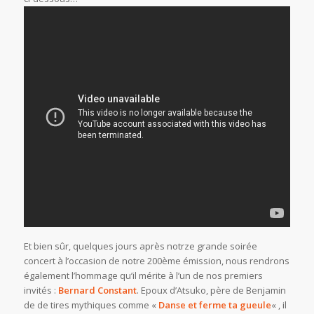
Et bien sûr, quelques jours après notrze grande soirée
concert à l’occasion de notre 200ème émission, nous rendrons
également l’hommage qu’il mérite à l’un de nos premiers
invités :
Bernard Constant
. Epoux d’Atsuko, père de Benjamin
de de tires mythiques comme «
Danse et ferme ta gueule
« , il