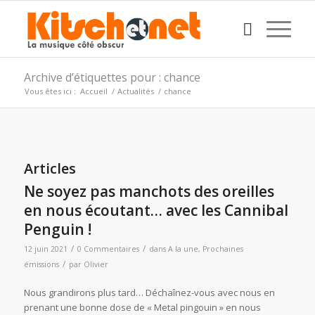
Archive d’étiquettes pour : chance
Vous êtes ici :
Accueil
/
Actualités
/
chance
Articles
Ne soyez pas manchots des oreilles
en nous écoutant… avec les Cannibal
Penguin !
/
/
12 juin 2021
0 Commentaires
dans
A la une
,
Prochaines
/
émissions
par
Olivier
Nous grandirons plus tard… Déchaînez-vous avec nous en
prenant une bonne dose de « Metal pingouin » en nous