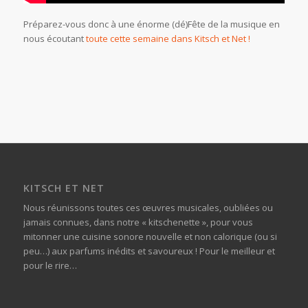
Préparez-vous donc à une énorme (dé)Fête de la musique en
nous écoutant
toute cette semaine dans Kitsch et Net !
KITSCH ET NET
Nous réunissons toutes ces œuvres musicales, oubliées ou
jamais connues, dans notre « kitschenette », pour vous
mitonner une cuisine sonore nouvelle et non calorique (ou si
peu…) aux parfums inédits et savoureux ! Pour le meilleur et
pour le rire…