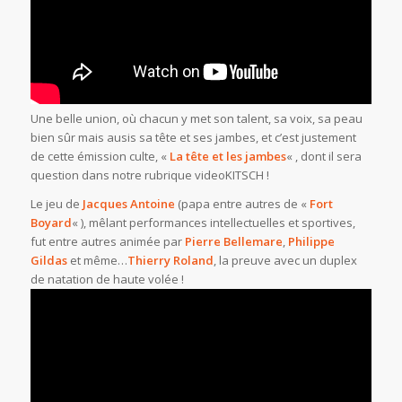
Une belle union, où chacun y met son talent, sa voix, sa peau
bien sûr mais ausis sa tête et ses jambes, et c’est justement
de cette émission culte, «
La tête et les jambes
« , dont il sera
question dans notre rubrique videoKITSCH !
Le jeu de
Jacques Antoine
(papa entre autres de «
Fort
Boyard
« ), mêlant performances intellectuelles et sportives,
fut entre autres animée par
Pierre Bellemare
,
Philippe
Gildas
et même…
Thierry Roland
, la preuve avec un duplex
de natation de haute volée !