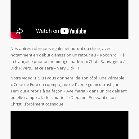
Nos autres rubriques égalemet auront du chien, avec
notamment en début d’émission un retour au « Rock’n’roll » à
la française pour un hommage made in « Chats Sauvages » à
Dick Rivers…et ce sera « Very Dick » !
Notre videoKITSCH vous donnera, de son côté, une véritable
« Crise de Foi » en copmpagnie de l’icône gothico-trash Jan
Terri qui a repris à sa façon « Ave maria » dans un clic délirant
ou elle campe à la fois marie, le Dieu tout Puissant et un
Christ…forcément cosmique !