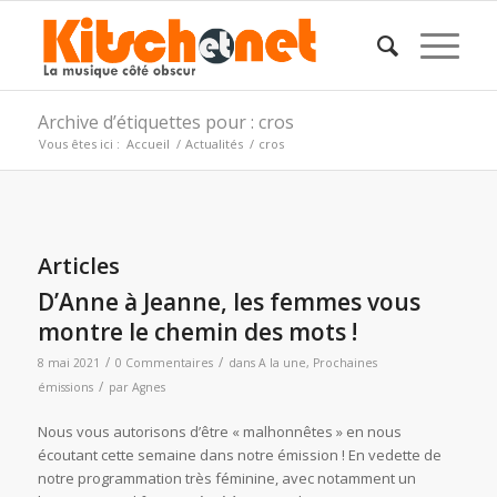
Archive d’étiquettes pour : cros
Vous êtes ici :
Accueil
/
Actualités
/
cros
Articles
D’Anne à Jeanne, les femmes vous
montre le chemin des mots !
/
/
8 mai 2021
0 Commentaires
dans
A la une
,
Prochaines
/
émissions
par
Agnes
Nous vous autorisons d’être « malhonnêtes » en nous
écoutant cette semaine dans notre émission ! En vedette de
notre programmation très féminine, avec notamment un