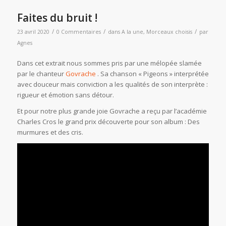
Faites du bruit !
/
/
/
23 avril 2020
0 Commentaires
dans
A la une
,
Morceaux choisis
par
Agnes
Dans cet extrait nous sommes pris par une mélopée slamée
par le chanteur
Govrache
. Sa chanson « Pigeons » interprétée
avec douceur mais conviction a les qualités de son interprète :
rigueur et émotion sans détour.
Et pour notre plus grande joie Govrache a reçu par l’académie
Charles Cros le grand prix découverte pour son album : Des
murmures et des cris.