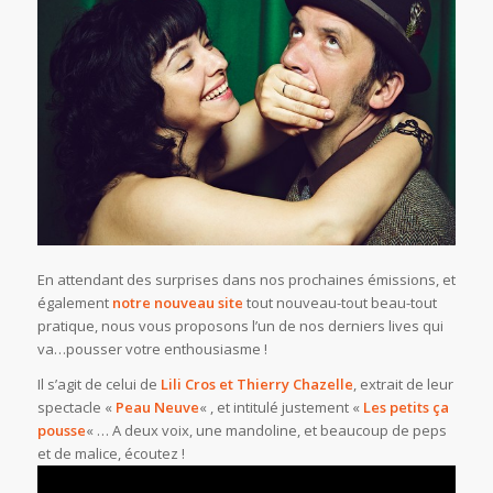
En attendant des surprises dans nos prochaines émissions, et
également
notre nouveau site
tout nouveau-tout beau-tout
pratique, nous vous proposons l’un de nos derniers lives qui
va…pousser votre enthousiasme !
Il s’agit de celui de
Lili Cros et Thierry Chazelle
, extrait de leur
spectacle «
Peau Neuve
« , et intitulé justement «
Les petits ça
pousse
« … A deux voix, une mandoline, et beaucoup de peps
et de malice, écoutez !