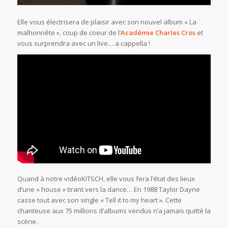
Elle vous électrisera de plaisir avec son nouvel album « La
malhonnête », coup de coeur de l’
Académie Charles Cros
et
vous surprendra avec un live… a cappella !
Quand à notre vidéoKITSCH, elle vous fera l’état des lieux
d’une « house » tirant vers la dance… En 1988 Taylor Dayne
casse tout avec son single « Tell it to my heart ». Cette
chanteuse aux 75 millions d’albums vendus n’a jamais quitté la
scène.