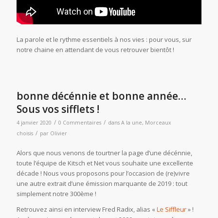
La parole et le rythme essentiels à nos vies : pour vous, sur
notre chaine en attendant de vous retrouver bientôt !
bonne décénnie et bonne année…
Sous vos sifflets !
/
/
4 janvier 2020
0 Commentaires
dans
A la une
,
Morceaux
/
choisis
par
Olivier
Alors que nous venons de tourtner la page d’une décénnie,
toute l’équipe de Kitsch et Net vous souhaite une excellente
décade ! Nous vous proposons pour l’occasion de (re)vivre
une autre extrait d’une émission marquante de 2019 : tout
simplement notre 300ème !
Retrouvez ainsi en interview Fred Radix, alias «
Le Siffleur
» !