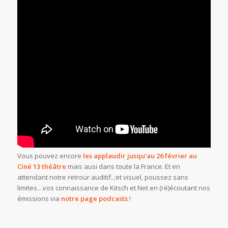
Vous pouvez encore
les applaudir jusqu’au 26 février au
Ciné 13 théâtre
mais ausi dans toute la France. Et en
attendant notre retrour auditif..;et visuel, poussez sans
limites…vos connaissance de Kitsch et Net en (ré)écoutant nos
émissions via
notre page podcasts
!