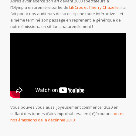
Après avoir exercé son art devant 2000 spectateurs à
l’Olympia en première partie de
Lili Cros et Thierry Chazelle
, il a
fait part à nos auditeurs de sa discipline toute intéractive… et
a même terminé son passage en reprenant le générique de
notre émission…en sifflant, naturemllement !
Vous pouvez vous aussi joyeusement commencer 2020 en
sifflant des tonnes d’airs improbables…en (ré)écoutant
toutes
nos émissions de la décénnie 2010
!