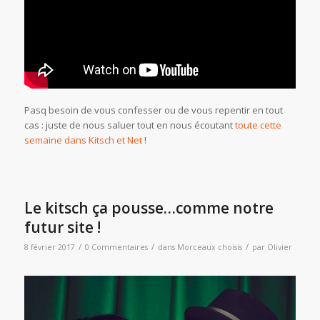
Pasq besoin de vous confesser ou de vous repentir en tout
cas : juste de nous saluer tout en nous écoutant
toute cette
semaine dans Kitsch et Net
!
Le kitsch ça pousse…comme notre
futur site !
/
/
/
8 février 2017
0 Commentaires
dans
Morceaux choisis
par
Olivier