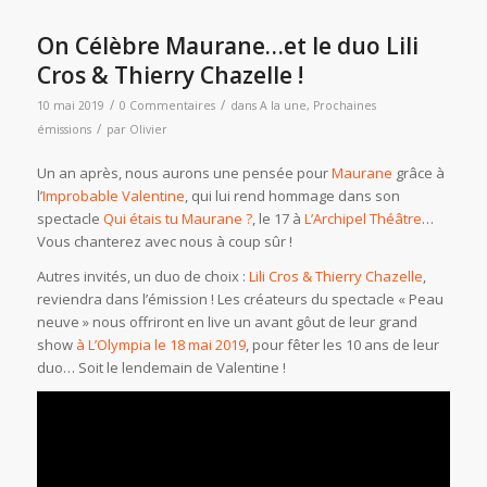
On Célèbre Maurane…et le duo Lili
Cros & Thierry Chazelle !
/
/
10 mai 2019
0 Commentaires
dans
A la une
,
Prochaines
/
émissions
par
Olivier
Un an après, nous aurons une pensée pour
Maurane
grâce à
l’
Improbable Valentine
, qui lui rend hommage dans son
spectacle
Qui étais tu Maurane ?
, le 17 à
L’Archipel Théâtre
…
Vous chanterez avec nous à coup sûr !
Autres invités, un duo de choix :
Lili Cros & Thierry Chazelle
,
reviendra dans l’émission ! Les créateurs du spectacle « Peau
neuve » nous offriront en live un avant gôut de leur grand
show
à L’Olympia le 18 mai 2019
, pour fêter les 10 ans de leur
duo… Soit le lendemain de Valentine !