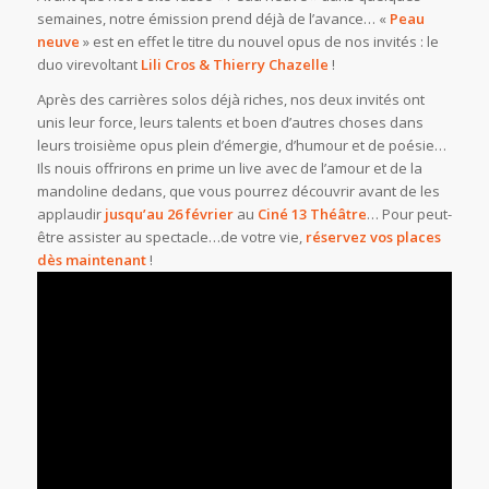
semaines, notre émission prend déjà de l’avance… «
Peau
neuve
» est en effet le titre du nouvel opus de nos invités : le
duo virevoltant
Lili Cros & Thierry Chazelle
!
Après des carrières solos déjà riches, nos deux invités ont
unis leur force, leurs talents et boen d’autres choses dans
leurs troisième opus plein d’émergie, d’humour et de poésie…
Ils nouis offrirons en prime un live avec de l’amour et de la
mandoline dedans, que vous pourrez découvrir avant de les
applaudir
jusqu’au 26 février
au
Ciné 13 Théâtre
… Pour peut-
être assister au spectacle…de votre vie,
réservez vos places
dès maintenant
!