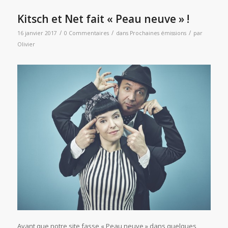
Kitsch et Net fait « Peau neuve » !
/
/
/
16 janvier 2017
0 Commentaires
dans
Prochaines émissions
par
Olivier
Avant que notre site fasse « Peau neuve » dans quelques