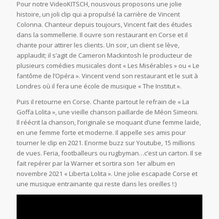
Pour notre VideoKITSCH, nousvous proposons une jolie
histoire, un joli clip qui a propulsé la carrière de Vincent
Colonna. Chanteur depuis toujours, Vincent fait des études
dans la sommellerie. Il ouvre son restaurant en Corse et il
chante pour attirer les clients. Un soir, un client se lève,
applaudit; il s’agit de Cameron Mackintosh le producteur de
plusieurs comédies musicales dont « Les Misérables » ou « Le
fantôme de l’Opéra ». Vincent vend son restaurant et le suit à
Londres où il fera une école de musique « The Institut ».
Puis il retourne en Corse. Chante partout le refrain de « La
Goffa Lolita », une vieille chanson paillarde de Méon Simeoni.
Il réécrit la chanson, l’originale se moquant d’une femme laide,
en une femme forte et moderne. Il appelle ses amis pour
tourner le clip en 2021. Enorme buzz sur Youtube, 15 millions
de vues. Feria, footballeurs ou rugbyman…c’est un carton. Il se
fait repérer par la Warner et sortira son 1er album en
novembre 2021 « Liberta Lolita ». Une jolie escapade Corse et
une musique entrainante qui reste dans les oreilles !:)