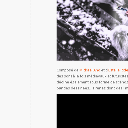
Composé de
Mickael Ano
et d’
Estelle Ride
des sonsà la fois médiévaux et futuriste
décline également sous forme de scénog
bandes dessinées… Prenez donc dès l mai