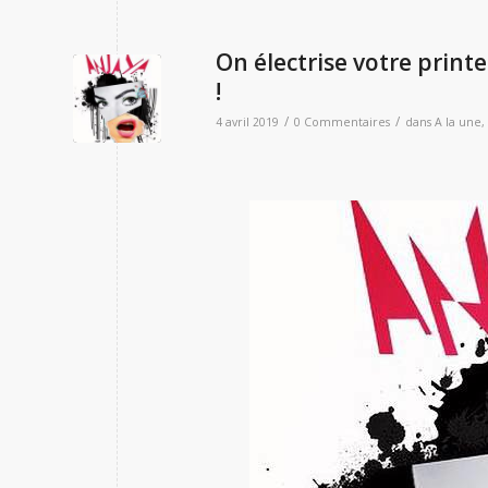
On électrise votre pri
!
/
/
4 avril 2019
0 Commentaires
dans
A la une
,