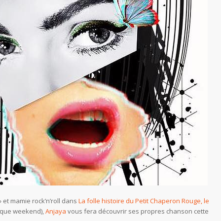
 » et mamie rock’n’roll dans
La folle histoire du Petit Chaperon Rouge, le
que weekend),
Anjaya
vous fera découvrir ses propres chanson cette