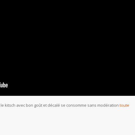
e, le kitsch avec bon goût et décalé se consomme sans modération
toute