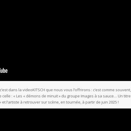
c’est dans la videoKITSCH que nous vous l’offrirons : c’est comme souvent,
 celle : « Les « démons de minuit » du groupe Images à sa sauce… Un titre
t l’artiste à retrouver sur scène, en tournée, à partir de juin 2025 !