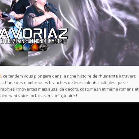
l
, ce tandem vous plongera dans la riche histoire de l’humanité à travers
s… L’une des nombreuses branches de leurs talents multiples qui se
raphies innovantes mais aussi de décors, costumesn et même romans et
nenant votre forfait…vers l’imaginaire !