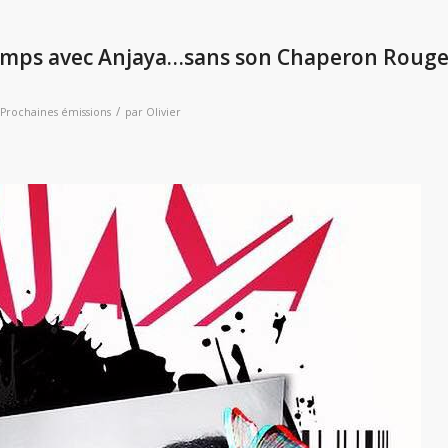
ntemps avec Anjaya…sans son Chaperon Roug
/
Prochaines émissions
par
Olivier