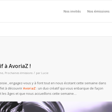
Nos invités
Nos émissions
f à AvoriaZ !
/
une
,
Prochaines émissions
par
Lucie
hoisie , engagez-vous y à font tout en nous écotant cette semaine dans
ffet à découvrir
AvoriaZ
: un duo créatif qui vous enbarque de façon
et les âges et que nous accueillons cette semaine…