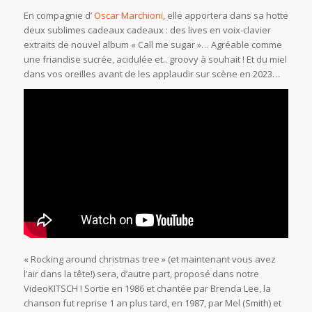
En compagnie d’
Oscar Marchioni
, elle apportera dans sa hotte
deux sublimes cadeaux cadeaux : des lives en voix-clavier
extraits de nouvel album « Call me sugar »… Agréable comme
une friandise sucrée, acidulée et.. groovy à souhait ! Et du miel
dans vos oreilles avant de les applaudir sur scène en 2023…
« Rocking around christmas tree » (et maintenant vous avez
l’air dans la tête!) sera, d’autre part, proposé dans notre
VideoKITSCH ! Sortie en 1986 et chantée par Brenda Lee, la
chanson fut reprise 1 an plus tard, en 1987, par Mel (Smith) et