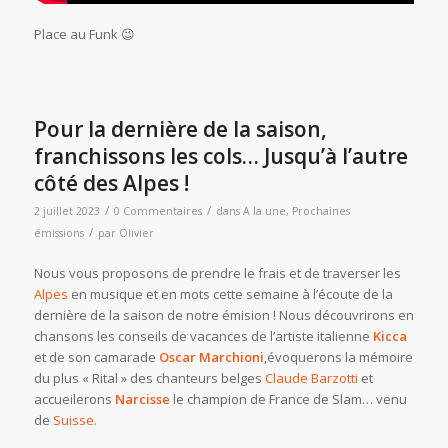
Place au Funk 😉
Pour la dernière de la saison,
franchissons les cols… Jusqu’à l’autre
côté des Alpes !
/
/
2 juillet 2023
0 Commentaires
dans
A la une
,
Prochaines
/
émissions
par
Olivier
Nous vous proposons de prendre le frais et de traverser les
Alpes
en musique et en mots cette semaine à l’écoute de la
dernière de la saison de notre émision ! Nous découvrirons en
chansons les conseils de vacances de l’artiste italienne
Kicca
et de son camarade
Oscar Marchioni
,évoquerons la mémoire
du plus « Rital » des chanteurs belges
Claude Barzotti
et
accueilerons
Narcisse
le champion de France de
Slam… venu
de
Suisse.