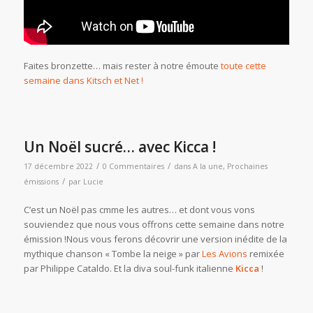
Faites bronzette… mais rester à notre émoute
toute cette
semaine dans Kitsch et Net !
Un Noël sucré… avec Kicca !
/
/
17 décembre 2022
0 Commentaires
dans
A la une
,
Prochaines
/
émissions
par
Lucie
C’est un Noël pas cmme les autres… et dont vous vons
souviendez que nous vous offrons cette semaine dans notre
émission !Nous vous ferons décovrir une version inédite de la
mythique chanson « Tombe la neige » par
Les Avions
remixée
par Philippe Cataldo. Et la diva soul-funk italienne
Kicca
!