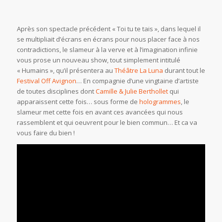
Après son spectacle précédent « Toi tu te tais », dans lequel il
se multipliait d’écrans en écrans pour nous placer face à nos
contradictions, le slameur à la verve et à l’imagination infinie
vous prose un nouveau show, tout simplement intitulé
« Humains », qu’il présentera au
Théâtre La Luna
durant tout le
Festival Off Avignon
… En compagnie d’une vingtaine d’artiste
de toutes disciplines dont
Camille & Julie Berthollet
qui
apparaissent cette fois… sous forme de
hologrammes
, le
slameur met cette fois en avant ces avancées qui nous
rassemblent et qui oeuvrent pour le bien commun… Et ca va
vous faire du bien !