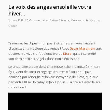
La voix des anges ensoleille votre
hiver…
/
/
/
2 mars 2019
0 Commentaires
dans
A la une
,
Morceaux choisis
par
Olivier
Traversez les Alpes…non pas à skis mais en vous laissant
glisser…sur la musique des Anges ! Avec
Oscar Marchioni
aux
claviers, (re)vivez le fabuleux live de
Kicca
, qui a interprété
son dernier titre « Angel » dans notre émission !
Le cinquième album de la chanteuse italienne intitulé » « I can
fly », vient de sortir et regorge d’autres trésors soul-jazz,
dominés par l’énergie et la voix incroyable de Kicca, quelque
part entre BIllie Hollyday et Janis Joplin… La preuve avec le live
ci-dessous !