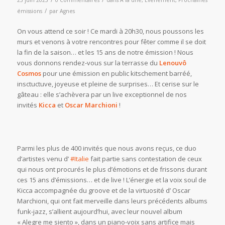
23 juin 2025
0 Commentaires
dans
A la une
,
Evénement
,
Prochaines
/
émissions
par
Agnes
On vous attend ce soir ! Ce mardi à 20h30, nous poussons les
murs et venons à votre rencontres pour fêter comme il se doit
la fin de la saison… et les 15 ans de notre émission ! Nous
vous donnons rendez-vous sur la terrasse du
Lenouvô
Cosmos
pour une émission en public kitschement barréé,
insctuctuve, joyeuse et pleine de surprises… Et cerise sur le
gâteau : elle s’achèvera par un live exceptionnel de nos
invités
Kicca
et
Oscar Marchioni
!
Parmi les plus de 400 invités que nous avons reçus, ce duo
d’artistes venu d’
#Italie
fait partie sans contestation de ceux
qui nous ont procurés le plus d’émotions et de frissons durant
ces 15 ans d’émissions… et de live ! L’énergie et la voix soul de
Kicca accompagnée du groove et de la virtuosité d’ Oscar
Marchioni, qui ont fait merveille dans leurs précédents albums
funk-jazz, s’allient aujourd’hui, avec leur nouvel album
« Alegre me siento », dans un piano-voix sans artifice mais