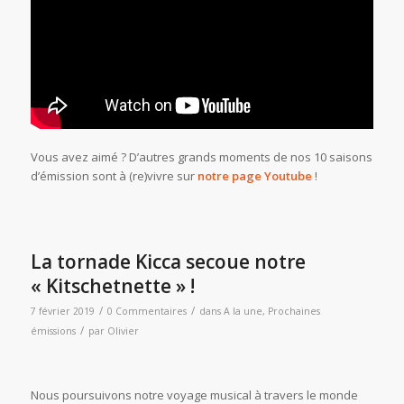
Vous avez aimé ? D’autres grands moments de nos 10 saisons
d’émission sont à (re)vivre sur
notre page Youtube
!
La tornade Kicca secoue notre
« Kitschetnette » !
/
/
7 février 2019
0 Commentaires
dans
A la une
,
Prochaines
/
émissions
par
Olivier
Nous poursuivons notre voyage musical à travers le monde