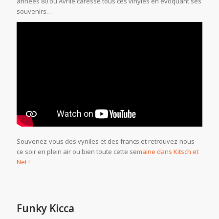
années 80 où Avrile caresse tous ces vinyles en évoquant ses
souvenirs…
Souvenez-vous des vyniles et des francs et retrouvez-nous
ce soir en plein air ou bien toute cette se
maine dans Kitsch et
Net !
Funky Kicca