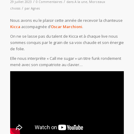
/
/
29 juillet 2023
0 Commentaires
dans
A la une
,
Morceaux
/
choisis
par
Agnes
Nous avons eu le plaisir cette année de recevoir la chanteuse
Kicca
accompagnée d’
Oscar Marchioni
.
On ne se lasse pas du talent de Kicca et à chaque live nous
sommes conquis par le grain de sa voix chaude et son énergie
de folie.
Elle nous interpréte « Call me sugar » un titre funk rondement
mené avec son compatriote au clavier…