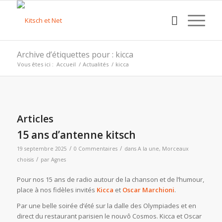
Archive d’étiquettes pour : kicca
Vous êtes ici :
Accueil
/
Actualités
/
kicca
Articles
15 ans d’antenne kitsch
/
/
19 septembre 2025
0 Commentaires
dans
A la une
,
Morceaux
/
choisis
par
Agnes
Pour nos 15 ans de radio autour de la chanson et de l’humour,
place à nos fidèles invités
Kicca
et
Oscar Marchioni
.
Par une belle soirée d’été sur la dalle des Olympiades et en
direct du restaurant parisien le nouvô Cosmos. Kicca et Oscar