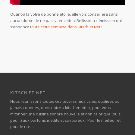
Quant-à la vôtre de bonne étoile, elle vois conseillera sans
aucun doute de ne pas rater cette « Bellissima » émission qui
s’annonce
toute cette semaine dans Kitsch et Net
!
KITSCH ET NET
Nous réunissons toutes ces œuvres musicales, oubliées ou
jamais connues, dans notre « kitschenette », pour vous
mitonner une cuisine sonore nouvelle et non calorique (ou si
peu…) aux parfums inédits et savoureux ! Pour le meilleur et
pour le rire…