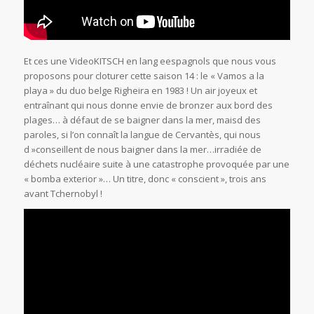
Et ces une VideoKITSCH en lang eespagnols que nous vous
proposons pour cloturer cette saison 14 : le « Vamos a la
playa » du duo belge Righeira en 1983 ! Un air joyeux et
entraînant qui nous donne envie de bronzer aux bord des
plages… à défaut de se baigner dans la mer, maisd des
paroles, si l’on connaît la langue de Cervantès, qui nous
d »conseillent de nous baigner dans la mer…irradiée de
déchets nucléaire suite à une catastrophe provoquée par une
« bomba exterior »… Un titre, donc « conscient », trois ans
avant Tchernobyl !