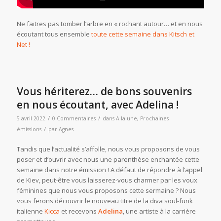
Ne faitres pas tomber l’arbre en « rochant autour… et en nous
écoutant tous ensemble
toute cette semaine dans Kitsch et
Net !
Vous hériterez… de bons souvenirs
en nous écoutant, avec Adelina !
/
/
5 avril 2022
0 Commentaires
dans
A la une
,
Prochaines
/
émissions
par
Agnes
Tandis que l’actualité s’affolle, nous vous proposons de vous
poser et d’ouvrir avec nous une parenthèse enchantée cette
semaine dans notre émission ! A défaut de répondre à l’appel
de Kiev, peut-être vous laisserez-vous charmer par les voux
féminines que nous vous proposons cette sermaine ? Nous
vous ferons découvrir le nouveau titre de la diva soul-funk
italienne
Kicca
et recevons
Adelina
, une artiste à la carrière