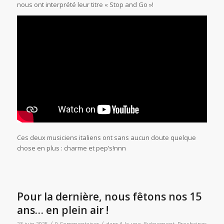
nous ont interprété leur titre « Stop and Go »!
Ces deux musiciens italiens ont sans aucun doute quelque
chose en plus : charme et pep’s!nnn
Pour la dernière, nous fêtons nos 15
ans… en plein air !
/
/