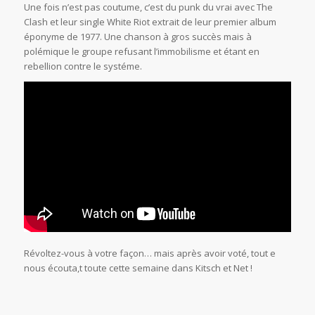
Une fois n’est pas coutume, c’est du punk du vrai avec The
Clash et leur single White Riot extrait de leur premier album
éponyme de 1977. Une chanson à gros succès mais à
polémique le groupe refusant l’immobilisme et étant en
rebellion contre le systéme.
Révoltez-vous à votre façon… mais après avoir voté, tout e
nous écouta,t toute cette semaine dans Kitsch et Net !