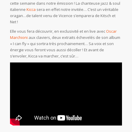
cette semaine dans notre émission ! La chanteuse jazz & soul
italienne
Kicca
sera en effet notre invitée… C’est un véritable
oragan…de talent venu de Vicence s’emparera de Kitsch et
Net !
Elle vous fera découvrir, en exclusivité et en live avec
Oscar
Marchioni
aux claviers, deux extraits échevelés de son album
« I can fly » qui sortira très prochainement… Sa voix et son
énergie vous feront vous aussi décoller ! Et avant de
s’envoler, Kicca va marcher, c’est sûr…