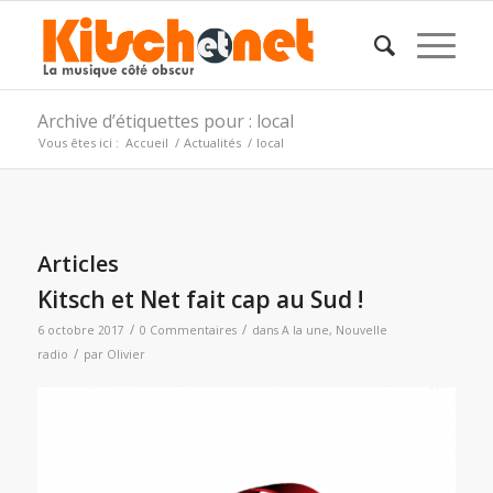
Archive d’étiquettes pour : local
Vous êtes ici :
Accueil
/
Actualités
/
local
Articles
Kitsch et Net fait cap au Sud !
/
/
6 octobre 2017
0 Commentaires
dans
A la une
,
Nouvelle
/
radio
par
Olivier