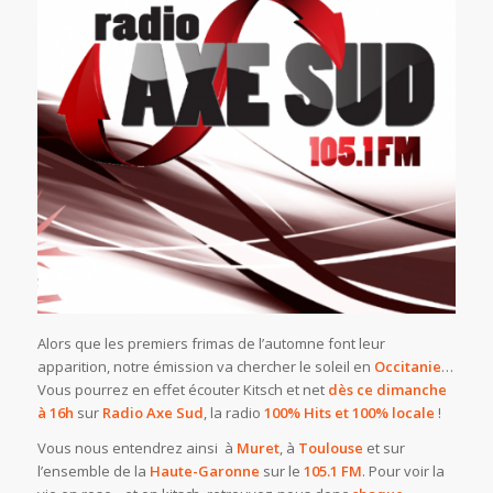
Alors que les premiers frimas de l’automne font leur
apparition, notre émission va chercher le soleil en
Occitanie
…
Vous pourrez en effet écouter Kitsch et net
dès ce dimanche
à 16h
sur
Radio Axe Sud
, la radio
100% Hits et 100% locale
!
Vous nous entendrez ainsi à
Muret
, à
Toulouse
et sur
l’ensemble de la
Haute-Garonne
sur le
105.1 FM
. Pour voir la