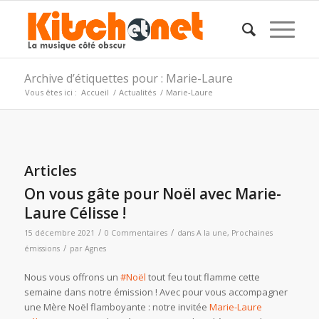
Archive d’étiquettes pour : Marie-Laure
Vous êtes ici :
Accueil
/
Actualités
/
Marie-Laure
Articles
On vous gâte pour Noël avec Marie-
Laure Célisse !
/
/
15 décembre 2021
0 Commentaires
dans
A la une
,
Prochaines
/
émissions
par
Agnes
Nous vous offrons un
#Noël
tout feu tout flamme cette
semaine dans notre émission ! Avec pour vous accompagner
une Mère Noël flamboyante : notre invitée
Marie-Laure