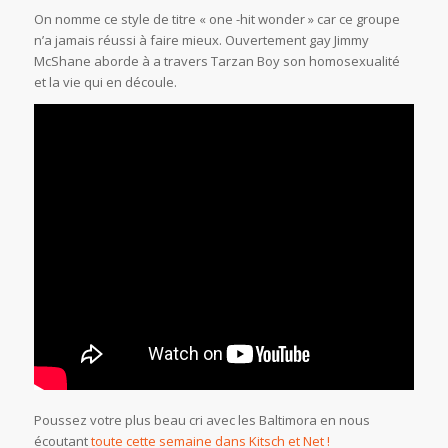
On nomme ce style de titre « one -hit wonder » car ce groupe
n’a jamais réussi à faire mieux. Ouvertement gay Jimmy
McShane aborde à a travers Tarzan Boy son homosexualité
et la vie qui en découle.
Poussez votre plus beau cri avec les Baltimora en nous
écoutant
toute cette semaine dans Kitsch et Net !