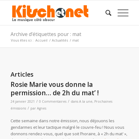
Archive d’étiquettes pour : mat
Vous êtes ici :
Accueil
/
Actualités
/
mat
Articles
Rosie Marie vous donne la
permission… de 2h du mat’ !
/
/
24 janvier 2021
0 Commentaires
dans
A la une
,
Prochaines
/
émissions
par
Agnes
Cette semaine dans notre émission, nous déjouons les
gendarmes et leur tactique malgré le couvre-feu ! Nous vous
donnons rendez-vous, quel que soit l’horaire, à « 2h du mat' »,