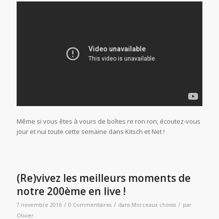
Même si vous êtes à vours de boîtes re ron ron, écoutez-vous
jour et nui toute cette semaine dans Kitsch et Net !
(Re)vivez les meilleurs moments de
notre 200ème en live !
/
/
/
7 novembre 2016
0 Commentaires
dans
Morceaux choisis
par
Olivier