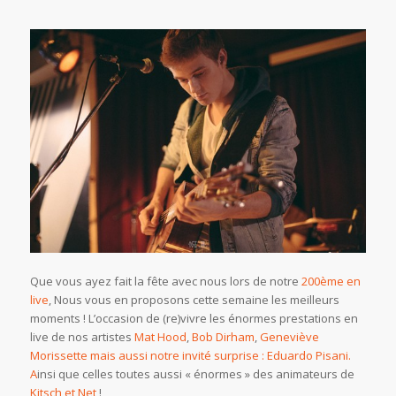
Que vous ayez fait la fête avec nous lors de notre
200ème en
live
, Nous vous en proposons cette semaine les meilleurs
moments ! L’occasion de (re)vivre les énormes prestations en
live de nos artistes
Mat Hood
,
Bob Dirham
,
Geneviève
Morissette mais aussi notre invité surprise :
Eduardo Pisani.
A
insi que celles toutes aussi « énormes » des animateurs de
Kitsch et Net
!