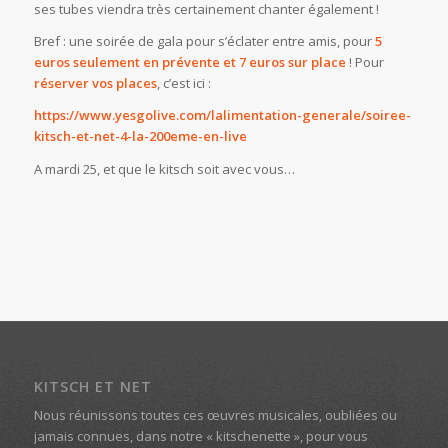
ses tubes viendra très certainement chanter également !
Bref : une soirée de gala pour s’éclater entre amis, pour
5
euros seulement en prévente et 7 euros sur place
! Pour
réserver vos places
, c’est ici :
https://www.yesgolive.com/
lalimentation-generale/
soiree-
kitsch-et-net-4-la-2
00eme-en-live
A mardi 25, et que le kitsch soit avec vous…
KITSCH ET NET
Nous réunissons toutes ces œuvres musicales, oubliées ou
jamais connues, dans notre « kitschenette », pour vous