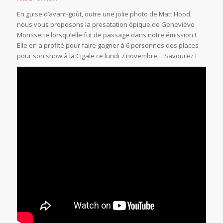
En guise d’avant-goût, outre une jolie photo de Matt Hood,
nous vous proposons la presatation épique de Geneviève
Morissette lorsqu’elle fut de passage dans notre émission !
Elle en a profité pour faire gagner à 6 personnes des places
pour son show à la Cigale ce lundi 7 novembre… Savourez !