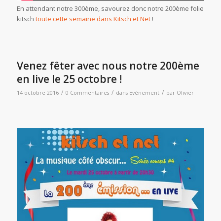
En attendant notre 300ème, savourez donc notre 200ème folie
kitsch
toute cette semaine dans Kitsch et Net
!
Venez fêter avec nous notre 200ème
en live le 25 octobre !
/
/
/
14 octobre 2016
0 Commentaires
dans
Evénement
par
Olivier