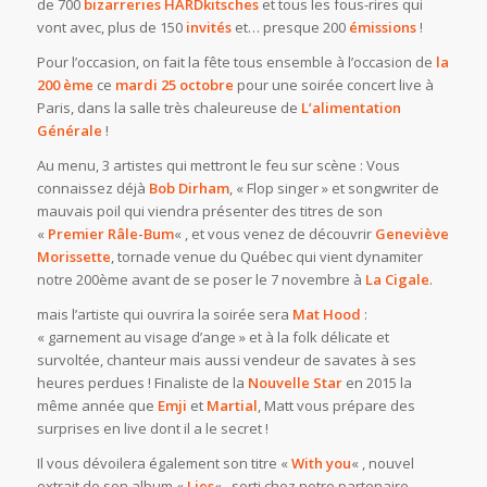
de 700
bizarreries HARDkitsches
et tous les fous-rires qui
vont avec, plus de 150
invités
et… presque 200
émissions
!
Pour l’occasion, on fait la fête tous ensemble à l’occasion de
la
200 ème
ce
mardi 25 octobre
pour une soirée concert live à
Paris, dans la salle très chaleureuse de
L’alimentation
Générale
!
Au menu, 3 artistes qui mettront le feu sur scène : Vous
connaissez déjà
Bob Dirham
, « Flop singer » et songwriter de
mauvais poil qui viendra présenter des titres de son
«
Premier Râle-Bum
« , et vous venez de découvrir
Geneviève
Morissette
, tornade venue du Québec qui vient dynamiter
notre 200ème avant de se poser le 7 novembre à
La Cigale
.
mais l’artiste qui ouvrira la soirée sera
Mat Hood
:
« garnement au visage d’ange » et à la folk délicate et
survoltée, chanteur mais aussi vendeur de savates à ses
heures perdues ! Finaliste de la
Nouvelle Star
en 2015 la
même année que
Emji
et
Martial
, Matt vous prépare des
surprises en live dont il a le secret !
Il vous dévoilera également son titre «
With you
« , nouvel
extrait de son album «
Lies
« , sorti chez notre partenaire