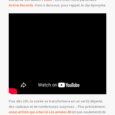
Active Records
. Voici ci-dessous, pour rappel, le clip éponyme
:
Puis dès 23h, la soirée se transformera en un set DJ déjanté,
des cadeaux et de nombreuses surprises… Plus précisément :
un(e) artiste qui a bercé
Les
années 80
(et pas seulement) de