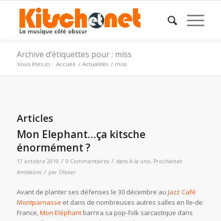
Archive d’étiquettes pour : miss
Vous êtes ici :
Accueil
/
Actualités
/
miss
Articles
Mon Elephant…ça kitsche
énormément ?
/
/
17 octobre 2019
0 Commentaires
dans
A la une
,
Prochaines
/
émissions
par
Olivier
Avant de planter ses défenses le 30 décembre au
Jazz Café
Montparnasse
et dans de nombreuses autres salles en Ile-de
France,
Mon Eléphant
barrira sa pop-folk sarcastique dans