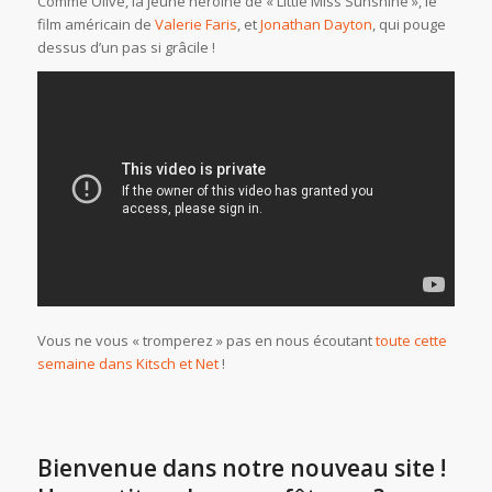
Comme Olive, la jeune héroïne de « Little Miss Sunshine », le
film américain de
Valerie Faris
, et
Jonathan Dayton
, qui pouge
dessus d’un pas si grâcile !
Vous ne vous « tromperez » pas en nous écoutant
toute cette
semaine dans Kitsch et Net
!
Bienvenue dans notre nouveau site !