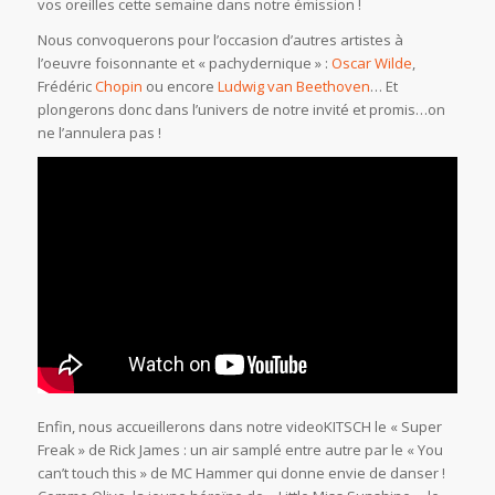
vos oreilles cette semaine dans notre émission !
Nous convoquerons pour l’occasion d’autres artistes à
l’oeuvre foisonnante et « pachydernique » :
Oscar Wilde
,
Frédéric
Chopin
ou encore
Ludwig van Beethoven
… Et
plongerons donc dans l’univers de notre invité et promis…on
ne l’annulera pas !
Enfin, nous accueillerons dans notre videoKITSCH le « Super
Freak » de Rick James : un air samplé entre autre par le « You
can’t touch this » de MC Hammer qui donne envie de danser !