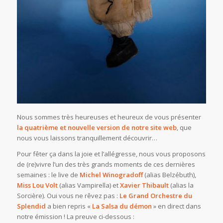
Nous sommes très heureuses et heureux de vous présenter
la quatrième et nouvelle version de notre site web
, que
nous vous laissons tranquillement découvrir…
Pour fêter ça dans la joie et l’allégresse, nous vous proposons
de (re)vivre l’un des très grands moments de ces dernières
semaines : le live de
Michel Winogradoff
(alias Belzébuth),
Miss Lou Volt
(alias Vampirella) et
Xavier Thibault
(alias la
Sorcière). Oui vous ne rêvez pas :
Le Grand Orchestre du
Splendid
a bien repris «
La Salsa du démon
» en direct dans
notre émission ! La preuve ci-dessous :