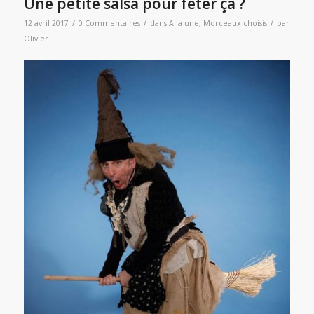
Une petite salsa pour fêter ça ?
/
/
/
12 avril 2017
0 Commentaires
dans
A la une
,
Morceaux choisis
par
Olivier