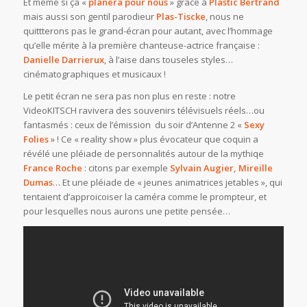
Et même si ça «
plânera pour nous
» grâce à
Plastic Bertrand
mais aussi son gentil parodieur
Plas-Tiscke
, nous ne
quittterons pas le grand-écran pour autant, avec l’hommage
qu’elle mérite à la première chanteuse-actrice française :
Danielle Darrierux
, à l’aise dans touseles styles…
cinématographiques et musicaux !
Le petit écran ne sera pas non plus en reste : notre
VideoKITSCH ravivera des souvenirs télévisuels réels…ou
fantasmés : ceux de l’émission du soir d’Antenne 2 «
Sexy
Folies
» ! Ce « reality show » plus évocateur que coquin a
révélé une pléiade de personnalités autour de la mythiqe
France Roche
: citons par exemple
Sylvain Augier, Mireille
Dumas
… Et une pléiade de « jeunes animatrices jetables », qui
tentaient d’approicoiser la caméra comme le prompteur, et
pour lesquelles nous aurons une petite pensée…