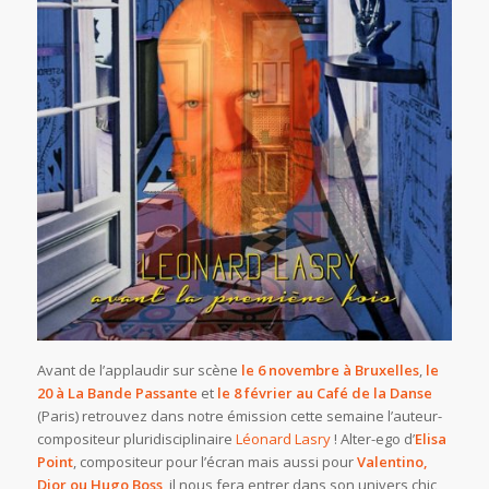
Avant de l’applaudir sur scène
le 6 novembre à Bruxelles
,
le
20 à La Bande Passante
et
le 8 février au Café de la Danse
(Paris) retrouvez dans notre émission cette semaine l’auteur-
compositeur pluridisciplinaire
Léonard Lasry
! Alter-ego d’
Elisa
Point
, compositeur pour l’écran mais aussi pour
Valentino,
Dior ou Hugo Boss
, il nous fera entrer dans son univers chic