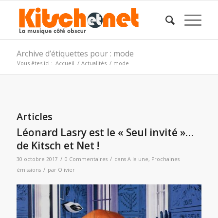
Archive d’étiquettes pour : mode
Vous êtes ici :
Accueil
/
Actualités
/
mode
Articles
Léonard Lasry est le « Seul invité »…
de Kitsch et Net !
/
/
30 octobre 2017
0 Commentaires
dans
A la une
,
Prochaines
/
émissions
par
Olivier