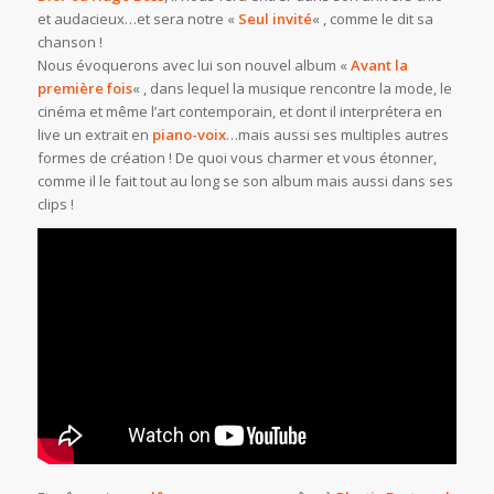
et audacieux…et sera notre «
Seul invité
« , comme le dit sa
chanson !
Nous évoquerons avec lui son nouvel album «
Avant la
première fois
« , dans lequel la musique rencontre la mode, le
cinéma et même l’art contemporain, et dont il interprétera en
live un extrait en
piano-voix
…mais aussi ses multiples autres
formes de création ! De quoi vous charmer et vous étonner,
comme il le fait tout au long se son album mais aussi dans ses
clips !