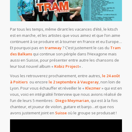
Par tous les temps, même dirant les vacances d’été, le kitsch
est en marche, et les artistes que vous aimez et que l’on aime
continuent à se produire et à tourner en France et eu Europe…
Et pourquoi pas en
tramway
? C’est justement le cas du
Tram
des Balkans
qui continue son périple dans l’Hexagone mais
aussi en Suisse, pour présenter entre autre les chansons de
leur tout nouvel album «
Kobiz Project
« .
Vous les retrouverez prochainement, entre autres,
le 24 août
à Poitiers
ou encore
le 2 septembre à Vaugeray
, non loin de
Lyon. Pour vous échauffer et réveiller le «
Klezmer
» qui est en
vous, voici en intégralité l’interview que nous avions réalisé de
l’un de leurs 5 membres :
Diego Meymarian
, qui est à la fois
chanteur, et joueur de violon, guitare et banjo…et que nos
avons justement joint en
Suisse
où le groupe se produisait !