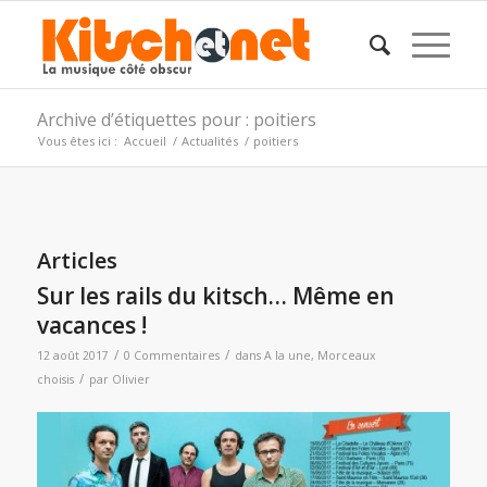
Archive d’étiquettes pour : poitiers
Vous êtes ici :
Accueil
/
Actualités
/
poitiers
Articles
Sur les rails du kitsch… Même en
vacances !
/
/
12 août 2017
0 Commentaires
dans
A la une
,
Morceaux
/
choisis
par
Olivier