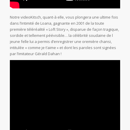
Notre videoKitsch, quant-à elle, vous plongera une ultime fois
dans l’intimité de Loana, gagnante en 2001 de la toute
première téléréalité « Loft Story », disparue de façon tragique,
sordide et tellement péévisible… la célébrité soudaine de l
jeune felle lui a permis d’enregistrer une oremière chansi,
intitulée « comme je t’aime » et dont les paroles sont signées
par l’imitateur Gérald Dahan !