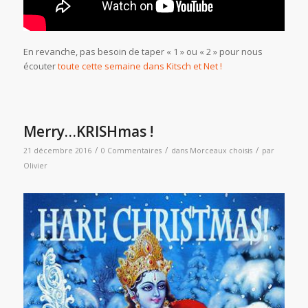
En revanche, pas besoin de taper « 1 » ou « 2 » pour nous
écouter
toute cette semaine dans Kitsch et Net !
Merry…KRISHmas !
/
/
/
21 décembre 2016
0 Commentaires
dans
Morceaux choisis
par
Olivier