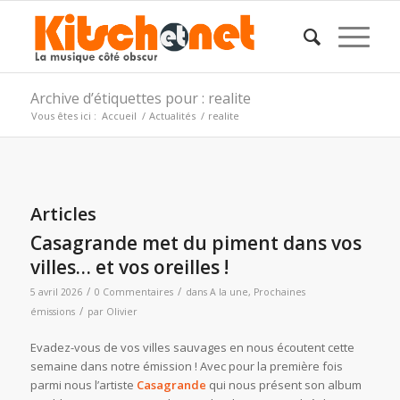
Archive d’étiquettes pour : realite
Vous êtes ici :
Accueil
/
Actualités
/
realite
Articles
Casagrande met du piment dans vos
villes… et vos oreilles !
/
/
5 avril 2026
0 Commentaires
dans
A la une
,
Prochaines
/
émissions
par
Olivier
Evadez-vous de vos villes sauvages en nous écoutent cette
semaine dans notre émission ! Avec pour la première fois
parmi nous l’artiste
Casagrande
qui nous présent son album